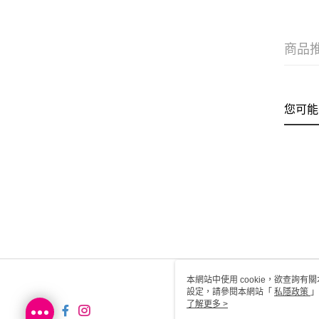
商品
您可能
本網站中使用 cookie，欲查詢有關
設定，請參閱本網站「
私隱政策
」
用 cookie。
了解更多 >