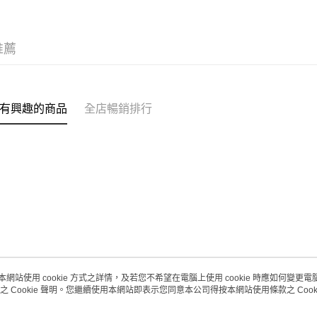
每筆HK$2
澳門地區配
推薦
有興趣的商品
全店暢銷排行
本網站使用 cookie 方式之詳情，及若您不希望在電腦上使用 cookie 時應如何變更電腦的
之 Cookie 聲明。您繼續使用本網站即表示您同意本公司得按本網站使用條款之 Cooki
關於我們
客戶服務
品牌故事
購物說明