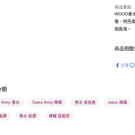
商品重點
WOOD
送貨方式
像，明亮
個角落。
順豐自助櫃
每筆HK$6
商品相關分
順豐站及營
每筆HK$6
香水香薰
分享
確認發貨後
香水香薰
物流公司
男士專區
每筆HK$6
分類
男士專區
(香港門市
莎莎獨家
s Army 香水
Swiss Army 精華
香水 安息香
swiss 精華
取。逾期
香水香薰
每筆HK$2
基調
香水 前調
檸檬 鼠尾草
本月人氣
(澳門門市
取。逾期
莎莎獨家