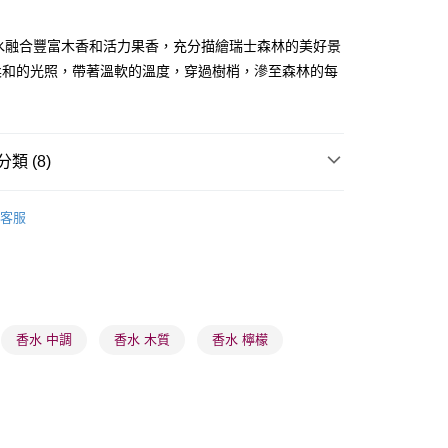
香水融合豐富木香和活力果香，充分描繪瑞士森林的美好景
柔和的光照，帶著溫軟的溫度，穿過樹梢，滲至森林的每
 - 確認發貨後1-3個工作天送達
5.00，滿HK$300.00或以上免運費
類 (8)
業點 - 確認發貨後1-3個工作天送達
5.00，滿HK$300.00或以上免運費
女士香水
女士香水
客服
1-3 工作天送達，訂單將隨機分配至SF順豐速運或京東
🌸人氣推薦🌸
香水
進行物流配送
男士香水
大地及木香香水
5.00，滿HK$300.00或以上免運費
男士香水
花香/果香香水
) 只顯示可選門市。確認發貨後2-5個工作天到店，3天內
品牌✨
瑞士品牌
Victorinox Swiss Army
香水 中調
香水 木質
香水 檸檬
會取消訂單，並不會安排重寄
🌸人氣推薦🌸
女士香水
0.00，滿HK$100.00或以上免運費
推薦
清新香氣 魅力香水
) 只顯示可選門市。確認發貨後2-5個工作天到店，3天內
會取消訂單，並不會安排重寄
品牌✨
全部產品