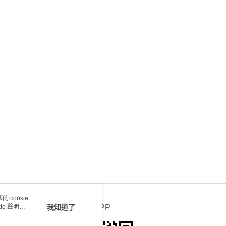
0.00，滿HK$100.00或以上免運費
送 - 確認發貨後1-4個工作天送達
運費表
 cookie
e 聲明使
我知道了
官方APP