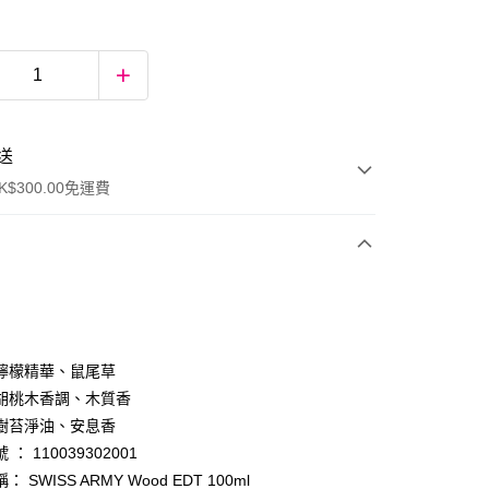
送
$300.00免運費
檸檬精華、鼠尾草
胡桃木香調、木質香
樹苔淨油、安息香
ay
： 110039302001
 SWISS ARMY Wood EDT 100ml