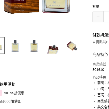
數量
付款與運
自提點滿HK
付款方式
商品特色
信用卡
商品編號
301610
Apple Pay
商品特色
AlipayHK
前調：
適用活動
中調：
PayMe
VIP 95折優惠
享
基調：
WeChat P
商品編號 
滿$300加購區
英文名稱：
BoC Pay