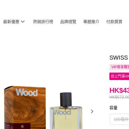
最新優惠
熱銷排行榜
品牌總覽
專題推介
付款獎賞
SWISS
VIP尊享
獨
送上門滿HK
HK$43
HK$572.0
容量
100毫升