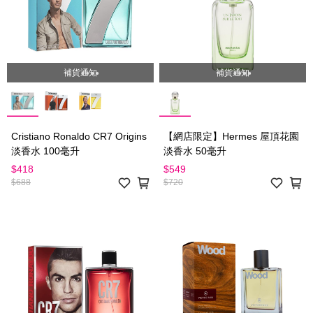
補貨通知
補貨通知
Cristiano Ronaldo CR7 Origins
【網店限定】Hermes 屋頂花園
淡香水 100毫升
淡香水 50毫升
$418
$549
$688
$720