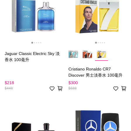
Jaguar Classic Electric Sky 淡
香水 100毫升
Cristiano Ronaldo CR7
Discover 男士淡香水 100毫升
$218
$300
$448
$688