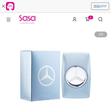
開啟APP
0
1
/
5