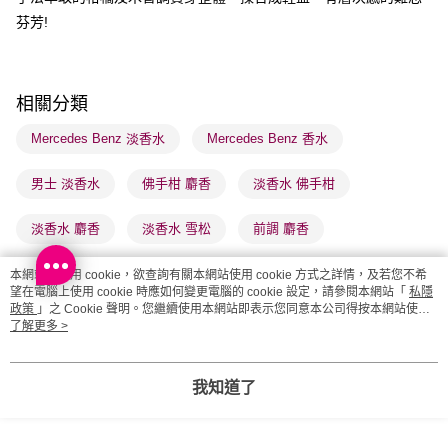
順豐站及營業點 - 確認發貨後1-3個工作天送達
芬芳!
每筆HK$65.00，滿HK$300.00或以上免運費
確認發貨後1-3 工作天送達，訂單將隨機分配至SF順豐速運或京東
相關分類
物流公司進行物流配送
每筆HK$65.00，滿HK$300.00或以上免運費
Mercedes Benz 淡香水
Mercedes Benz 香水
(香港門市) 只顯示可選門市。確認發貨後2-5個工作天到店，3天內
男士 淡香水
佛手柑 麝香
淡香水 佛手柑
取。逾期會取消訂單，並不會安排重寄
每筆HK$20.00，滿HK$100.00或以上免運費
淡香水 麝香
淡香水 雪松
前調 麝香
(澳門門市) 只顯示可選門市。確認發貨後2-5個工作天到店，3天內
蘋果 梨子
鼠尾草 雪松
本網站中使用 cookie，欲查詢有關本網站使用 cookie 方式之詳情，及若您不希
取。逾期會取消訂單，並不會安排重寄
望在電腦上使用 cookie 時應如何變更電腦的 cookie 設定，請參閱本網站「
私隱
政策
」之 Cookie 聲明。您繼續使用本網站即表示您同意本公司得按本網站使用
每筆HK$20.00，滿HK$100.00或以上免運費
條款之 Cookie 聲明使用 cookie。
了解更多 >
澳門地區配送 - 確認發貨後1-4個工作天送達
運費表
商品推薦
我知道了
客服