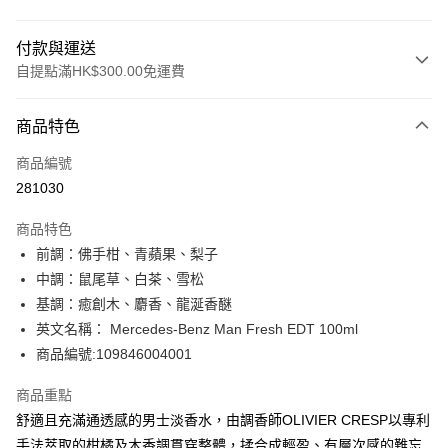
付款與運送
自提點滿HK$300.00免運費
付款方式
商品特色
信用卡
商品編號
Apple Pay
281030
AlipayHK
商品特色
PayMe
前調：佛手柑、青蘋果、梨子
中調：鼠尾草、白茶、雪松
WeChat Pay
基調：癒創木、麝香、龍涎香醚
BoC Pay
英文名稱： Mercedes-Benz Man Fresh EDT 100ml
商品編號:109846004001
送貨方式
商品重點
順豐自助櫃 - 確認發貨後1-3個工作天送達
舒適且充滿通透感的男士淡香水，由調香師OLIVIER CRESP以專利
每筆HK$65.00，滿HK$300.00或以上免運費
手法萃取的柑橘及木香調貫穿整體，揉合成輕盈、有層次感的難忘