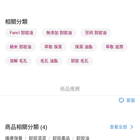
每筆HK$65.00，滿HK$300.00或以上免運費
確認發貨後1-3 工作天送達，訂單將隨機分配至SF順豐速運或京東
相關分類
物流公司進行物流配送
每筆HK$65.00，滿HK$300.00或以上免運費
Fancl 卸妝油
無添加 卸妝油
芳珂 卸妝油
(香港門市) 只顯示可選門市。確認發貨後2-5個工作天到店，3天內
納米 卸妝油
萃取 保濕
保濕 油脂
萃取 滋潤
取。逾期會取消訂單，並不會安排重寄
每筆HK$20.00，滿HK$100.00或以上免運費
溶解 毛孔
毛孔 油脂
卸妝 毛孔
(澳門門市) 只顯示可選門市。確認發貨後2-5個工作天到店，3天內
取。逾期會取消訂單，並不會安排重寄
每筆HK$20.00，滿HK$100.00或以上免運費
商品推薦
澳門地區配送 - 確認發貨後1-4個工作天送達
運費表
客服
商品相關分類 (4)
查看全部
護膚保養
卸妝清潔
卸妝產品
卸妝油