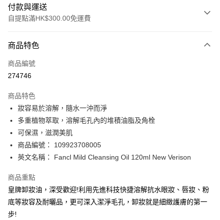
付款與運送
自提點滿HK$300.00免運費
付款方式
商品特色
信用卡
商品編號
Apple Pay
274746
AlipayHK
商品特色
PayMe
妝容易於溶解，隨水一沖而淨
多重植物萃取，溶解毛孔內的堆積油脂及角栓
WeChat Pay
可保濕，滋潤美肌
BoC Pay
商品編號： 109923708005
英文名稱： Fancl Mild Cleansing Oil 120ml New Verison
送貨方式
商品重點
順豐自助櫃 - 確認發貨後1-3個工作天送達
皇牌卸妝油，深受歡迎!利用先進科技快捷溶解抗水眼妝、唇妝、粉
每筆HK$65.00，滿HK$300.00或以上免運費
底等妝容及耐曬品，更可深入潔淨毛孔，卸妝就是細緻護膚的第一
順豐站及營業點 - 確認發貨後1-3個工作天送達
步!