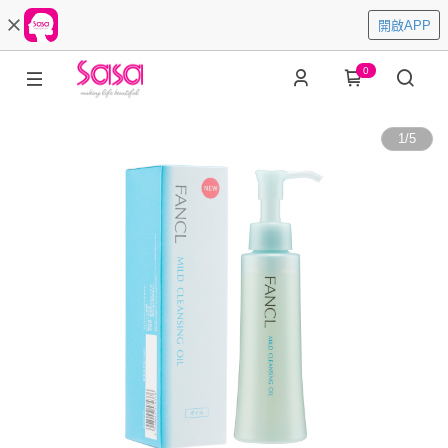
開啟APP
0
1
/
5