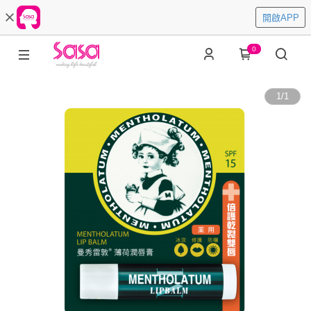
開啟APP
0
1
/
1