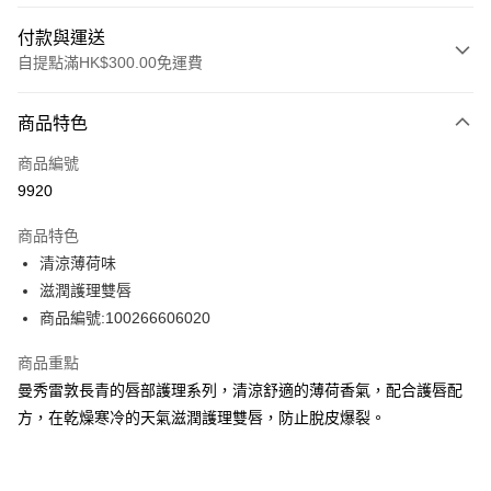
付款與運送
自提點滿HK$300.00免運費
付款方式
商品特色
信用卡
商品編號
Apple Pay
9920
AlipayHK
商品特色
PayMe
清涼薄荷味
滋潤護理雙唇
WeChat Pay
商品編號:100266606020
BoC Pay
商品重點
曼秀雷敦長青的唇部護理系列，清涼舒適的薄荷香氣，配合護唇配
送貨方式
方，在乾燥寒冷的天氣滋潤護理雙唇，防止脫皮爆裂。
順豐自助櫃 - 確認發貨後1-3個工作天送達
每筆HK$65.00，滿HK$300.00或以上免運費