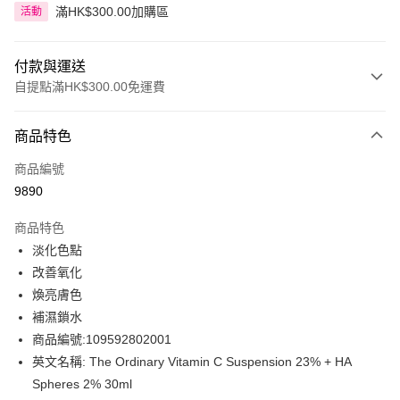
滿HK$300.00加購區
活動
付款與運送
自提點滿HK$300.00免運費
付款方式
商品特色
信用卡
商品編號
Apple Pay
9890
AlipayHK
商品特色
PayMe
淡化色點
改善氧化
WeChat Pay
煥亮膚色
BoC Pay
補濕鎖水
商品編號:109592802001
送貨方式
英文名稱: The Ordinary Vitamin C Suspension 23% + HA
Spheres 2% 30ml
順豐自助櫃 - 確認發貨後1-3個工作天送達