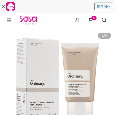
開啟APP
0
1
/
4