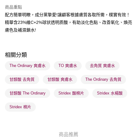
每筆HK$65.00，滿HK$300.00或以上免運費
商品重點
順豐站及營業點 - 確認發貨後1-3個工作天送達
配方簡單明瞭，成分黨摯愛!讓顧客根據膚質各取所需，樸實有效！
精華含23%維C+2%球状透明质酸，有助淡化色點、改善氧化、煥亮
每筆HK$65.00，滿HK$300.00或以上免運費
膚色及補濕鎖水!
確認發貨後1-3 工作天送達，訂單將隨機分配至SF順豐速運或京東
物流公司進行物流配送
每筆HK$65.00，滿HK$300.00或以上免運費
相關分類
(香港門市) 只顯示可選門市。確認發貨後2-5個工作天到店，3天內
The Ordinary 爽膚水
TO 爽膚水
去角質 爽膚水
取。逾期會取消訂單，並不會安排重寄
每筆HK$20.00，滿HK$100.00或以上免運費
甘醇酸 去角質
甘醇酸 爽膚水
The Ordinary 去角質
(澳門門市) 只顯示可選門市。確認發貨後2-5個工作天到店，3天內
甘醇酸 The Ordinary
Stridex 酸棉片
Stridex 水楊酸
取。逾期會取消訂單，並不會安排重寄
每筆HK$20.00，滿HK$100.00或以上免運費
Stridex 棉片
澳門地區配送 - 確認發貨後1-4個工作天送達
運費表
商品推薦