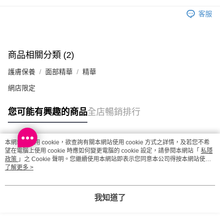
客服
商品相關分類 (2)
護膚保養
面部精華
精華
網店限定
您可能有興趣的商品
全店暢銷排行
本網站中使用 cookie，欲查詢有關本網站使用 cookie 方式之詳情，及若您不希
熱門標籤
望在電腦上使用 cookie 時應如何變更電腦的 cookie 設定，請參閱本網站「
私隱
政策
」之 Cookie 聲明。您繼續使用本網站即表示您同意本公司得按本網站使用
條款之 Cookie 聲明使用 cookie。
了解更多 >
熱銷排行
最新商品
人氣推薦
我知道了