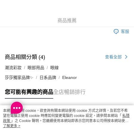
取。逾期會取消訂單，並不會安排重寄
每筆HK$20.00，滿HK$100.00或以上免運費
商品推薦
澳門地區配送 - 確認發貨後1-4個工作天送達
運費表
客服
商品相關分類 (4)
查看全部
潮流彩妝
眼部用品
眼線
莎莎獨家品牌✨
日系品牌
Eleanor
您可能有興趣的商品
全店暢銷排行
本網站中使用 cookie，欲查詢有關本網站使用 cookie 方式之詳情，及若您不希
熱門標籤
望在電腦上使用 cookie 時應如何變更電腦的 cookie 設定，請參閱本網站「
私隱
政策
」之 Cookie 聲明。您繼續使用本網站即表示您同意本公司得按本網站使用
條款之 Cookie 聲明使用 cookie。
了解更多 >
熱銷排行
最新商品
人氣推薦