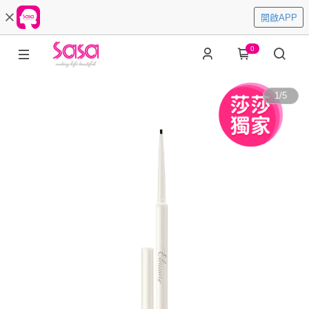
開啟APP
0
1
/
5