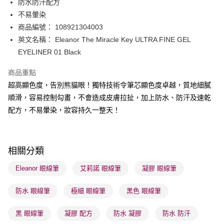
防水防汗配方
WeChat Pay
不易暈染
BoC Pay
商品編號： 108921304003
英文名稱： Eleanor The Miracle Key ULTRA FINE GEL
送貨方式
EYELINER 01 Black
順豐自助櫃 - 確認發貨後1-3個工作天送達
商品重點
每筆HK$65.00，滿HK$300.00或以上免運費
超高顯色度，告別熊貓眼！獨特技術令筆芯顯色度卓越，質地細膩
順豐站及營業點 - 確認發貨後1-3個工作天送達
順滑，容易控制勾畫，不會造成皮膚拉扯，加上防水、防汗及速乾
配方，不易暈染，妝容持久一整天！
每筆HK$65.00，滿HK$300.00或以上免運費
確認發貨後1-3 工作天送達，訂單將隨機分配至SF順豐速運或京東
物流公司進行物流配送
相關分類
每筆HK$65.00，滿HK$300.00或以上免運費
Eleanor 眼線筆
艾莉諾 眼線筆
凝膠 眼線筆
(香港門市) 只顯示可選門市。確認發貨後2-5個工作天到店，3天內
取。逾期會取消訂單，並不會安排重寄
防水 眼線筆
極細 眼線筆
黑色 眼線筆
每筆HK$20.00，滿HK$100.00或以上免運費
黑 眼線筆
凝膠 配方
防水 凝膠
防水 防汗
(澳門門市) 只顯示可選門市。確認發貨後2-5個工作天到店，3天內