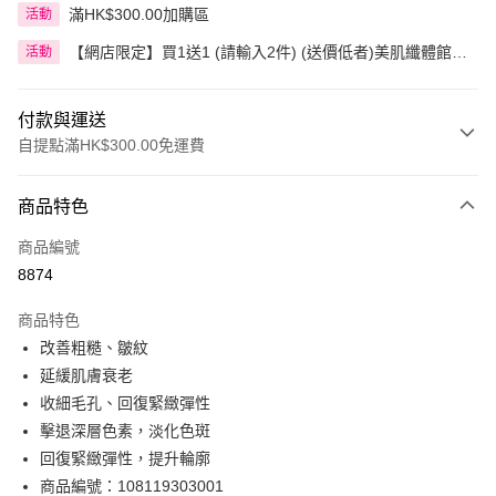
滿HK$300.00加購區
活動
【網店限定】買1送1 (請輸入2件) (送價低者)美肌纖體館精
活動
選產品
付款與運送
自提點滿HK$300.00免運費
付款方式
商品特色
信用卡
商品編號
Apple Pay
8874
AlipayHK
商品特色
PayMe
改善粗糙、皺紋
延緩肌膚衰老
WeChat Pay
收細毛孔、回復緊緻彈性
BoC Pay
擊退深層色素，淡化色斑
回復緊緻彈性，提升輪廓
送貨方式
商品編號：108119303001