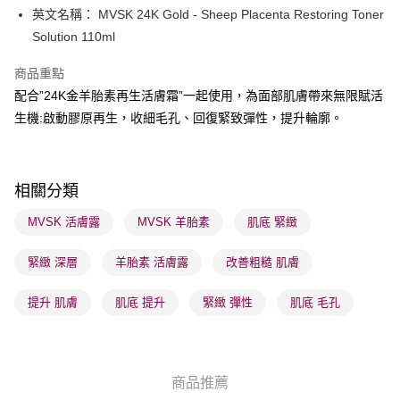
英文名稱： MVSK 24K Gold - Sheep Placenta Restoring Toner
順豐自助櫃 - 確認發貨後1-3個工作天送達
Solution 110ml
每筆HK$65.00，滿HK$300.00或以上免運費
順豐站及營業點 - 確認發貨後1-3個工作天送達
商品重點
配合”24K金羊胎素再生活膚霜”一起使用，為面部肌膚帶來無限賦活
每筆HK$65.00，滿HK$300.00或以上免運費
生機:啟動膠原再生，收細毛孔、回復緊致彈性，提升輪廓。
確認發貨後1-3 工作天送達，訂單將隨機分配至SF順豐速運或京東
物流公司進行物流配送
每筆HK$65.00，滿HK$300.00或以上免運費
相關分類
(香港門市) 只顯示可選門市。確認發貨後2-5個工作天到店，3天內
MVSK 活膚露
MVSK 羊胎素
肌底 緊緻
取。逾期會取消訂單，並不會安排重寄
每筆HK$20.00，滿HK$100.00或以上免運費
緊緻 深層
羊胎素 活膚露
改善粗糙 肌膚
(澳門門市) 只顯示可選門市。確認發貨後2-5個工作天到店，3天內
提升 肌膚
肌底 提升
緊緻 彈性
肌底 毛孔
取。逾期會取消訂單，並不會安排重寄
每筆HK$20.00，滿HK$100.00或以上免運費
澳門地區配送 - 確認發貨後1-4個工作天送達
運費表
商品推薦