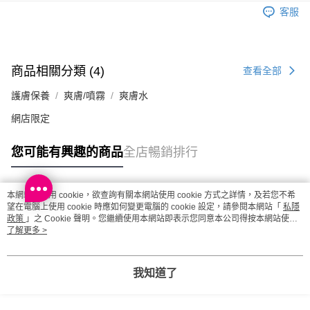
客服
商品相關分類 (4)
查看全部
護膚保養
爽膚/噴霧
爽膚水
網店限定
您可能有興趣的商品
全店暢銷排行
本網站中使用 cookie，欲查詢有關本網站使用 cookie 方式之詳情，及若您不希
熱門標籤
望在電腦上使用 cookie 時應如何變更電腦的 cookie 設定，請參閱本網站「
私隱
政策
」之 Cookie 聲明。您繼續使用本網站即表示您同意本公司得按本網站使用
條款之 Cookie 聲明使用 cookie。
了解更多 >
熱銷排行
最新商品
人氣推薦
我知道了