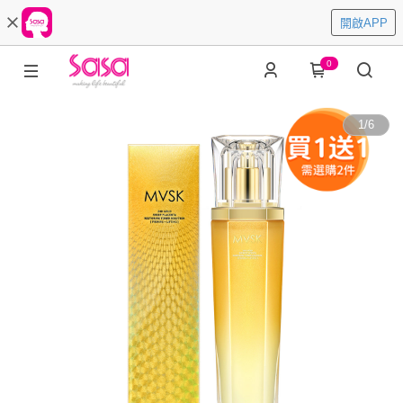
開啟APP
0
1
/
6