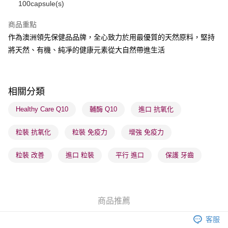
100capsule(s)
每筆HK$65.00，滿HK$300.00或以上免運費
順豐站及營業點 - 確認發貨後1-3個工作天送達
商品重點
作為澳洲領先保健品品牌，全心致力於用最優質的天然原料，堅持
每筆HK$65.00，滿HK$300.00或以上免運費
將天然、有機、純凈的健康元素從大自然帶進生活
確認發貨後1-3 工作天送達，訂單將隨機分配至SF順豐速運或京東
物流公司進行物流配送
每筆HK$65.00，滿HK$300.00或以上免運費
相關分類
(香港門市) 只顯示可選門市。確認發貨後2-5個工作天到店，3天內
Healthy Care Q10
輔酶 Q10
進口 抗氧化
取。逾期會取消訂單，並不會安排重寄
每筆HK$20.00，滿HK$100.00或以上免運費
粒裝 抗氧化
粒裝 免疫力
增強 免疫力
粒裝 改善
進口 粒裝
平行 進口
保護 牙齒
商品推薦
客服