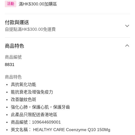
滿HK$300.00加購區
活動
付款與運送
自提點滿HK$300.00免運費
付款方式
商品特色
信用卡
商品編號
Apple Pay
8831
AlipayHK
商品特色
PayMe
具抗氧化功能
能抗衰老及增強免疫力
WeChat Pay
改善皺紋色斑
BoC Pay
強化心肺，保護心肌，保護牙齒
此產品只限配送香港地區
送貨方式
商品編號：109644609001
英文名稱： HEALTHY CARE Coenzyme Q10 150Mg
順豐自助櫃 - 確認發貨後1-3個工作天送達