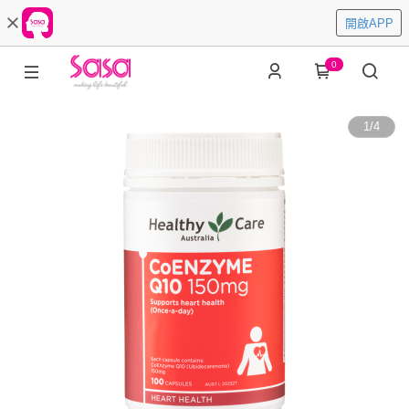
開啟APP
0
1
/
4