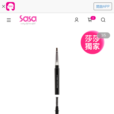
開啟APP
0
1
/
5