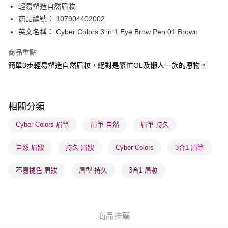
輕易塑造自然眉妝
WeChat Pay
商品編號： 107904402002
BoC Pay
英文名稱： Cyber Colors 3 in 1 Eye Brow Pen 01 Brown
商品重點
送貨方式
簡單3步輕易塑造自然眉妝，絕對是繁忙OL及懶人一族的恩物。
順豐自助櫃 - 確認發貨後1-3個工作天送達
每筆HK$65.00，滿HK$300.00或以上免運費
順豐站及營業點 - 確認發貨後1-3個工作天送達
相關分類
每筆HK$65.00，滿HK$300.00或以上免運費
Cyber Colors 眉筆
眉筆 自然
眉筆 持久
確認發貨後1-3 工作天送達，訂單將隨機分配至SF順豐速運或京東
自然 眉妝
持久 眉妝
Cyber Colors
3合1 眉筆
物流公司進行物流配送
每筆HK$65.00，滿HK$300.00或以上免運費
不易褪色 眉妝
眉型 持久
3合1 眉妝
(香港門市) 只顯示可選門市。確認發貨後2-5個工作天到店，3天內
取。逾期會取消訂單，並不會安排重寄
每筆HK$20.00，滿HK$100.00或以上免運費
商品推薦
(澳門門市) 只顯示可選門市。確認發貨後2-5個工作天到店，3天內