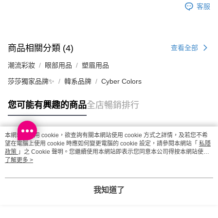
客服
取。逾期會取消訂單，並不會安排重寄
每筆HK$20.00，滿HK$100.00或以上免運費
澳門地區配送 - 確認發貨後1-4個工作天送達
運費表
商品相關分類 (4)
查看全部
潮流彩妝
眼部用品
塑眉用品
莎莎獨家品牌✨
韓系品牌
Cyber Colors
您可能有興趣的商品
全店暢銷排行
本網站中使用 cookie，欲查詢有關本網站使用 cookie 方式之詳情，及若您不希
熱門標籤
望在電腦上使用 cookie 時應如何變更電腦的 cookie 設定，請參閱本網站「
私隱
政策
」之 Cookie 聲明。您繼續使用本網站即表示您同意本公司得按本網站使用
條款之 Cookie 聲明使用 cookie。
了解更多 >
熱銷排行
最新商品
人氣推薦
我知道了