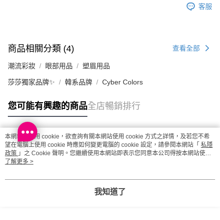
客服
取。逾期會取消訂單，並不會安排重寄
每筆HK$20.00，滿HK$100.00或以上免運費
澳門地區配送 - 確認發貨後1-4個工作天送達
運費表
商品相關分類 (4)
查看全部
潮流彩妝
眼部用品
塑眉用品
莎莎獨家品牌✨
韓系品牌
Cyber Colors
您可能有興趣的商品
全店暢銷排行
本網站中使用 cookie，欲查詢有關本網站使用 cookie 方式之詳情，及若您不希
熱門標籤
望在電腦上使用 cookie 時應如何變更電腦的 cookie 設定，請參閱本網站「
私隱
政策
」之 Cookie 聲明。您繼續使用本網站即表示您同意本公司得按本網站使用
條款之 Cookie 聲明使用 cookie。
了解更多 >
熱銷排行
最新商品
人氣推薦
我知道了