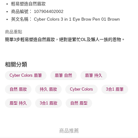
輕易塑造自然眉妝
WeChat Pay
商品編號： 107904402002
BoC Pay
英文名稱： Cyber Colors 3 in 1 Eye Brow Pen 01 Brown
商品重點
送貨方式
簡單3步輕易塑造自然眉妝，絕對是繁忙OL及懶人一族的恩物。
順豐自助櫃 - 確認發貨後1-3個工作天送達
每筆HK$65.00，滿HK$300.00或以上免運費
順豐站及營業點 - 確認發貨後1-3個工作天送達
相關分類
每筆HK$65.00，滿HK$300.00或以上免運費
Cyber Colors 眉筆
眉筆 自然
眉筆 持久
確認發貨後1-3 工作天送達，訂單將隨機分配至SF順豐速運或京東
自然 眉妝
持久 眉妝
Cyber Colors
3合1 眉筆
物流公司進行物流配送
每筆HK$65.00，滿HK$300.00或以上免運費
眉型 持久
3合1 眉妝
自然 眉型
(香港門市) 只顯示可選門市。確認發貨後2-5個工作天到店，3天內
取。逾期會取消訂單，並不會安排重寄
每筆HK$20.00，滿HK$100.00或以上免運費
商品推薦
(澳門門市) 只顯示可選門市。確認發貨後2-5個工作天到店，3天內