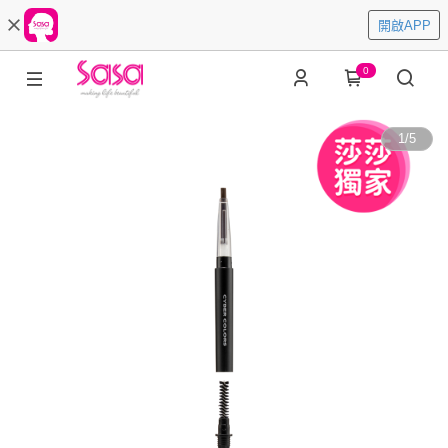
開啟APP
0
1
/
5