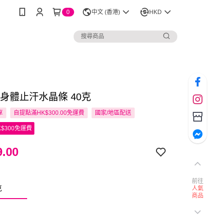
0
中文 (香港)
HKD
al 身體止汗水晶條 40克
享
自提點滿HK$300.00免運費
國家/地區配送
$300免運費
.00
前往
克
人氣
商品