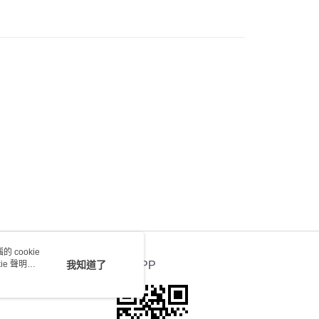
) 只顯示可選門市。確認發貨後2-5個工作天到店，3天內
會取消訂單，並不會安排重寄
0.00，滿HK$100.00或以上免運費
送 - 確認發貨後1-4個工作天送達
運費表
 cookie
e 聲明使
我知道了
官方APP