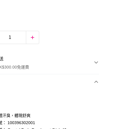
送
$300.00免運費
體汗臭，體現舒爽
 100396302001