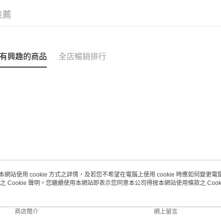
(澳門門市
推薦
取。逾期
每筆HK$2
澳門地區配
有興趣的商品
全店暢銷排行
本網站使用 cookie 方式之詳情，及若您不希望在電腦上使用 cookie 時應如何變更電腦的
之 Cookie 聲明。您繼續使用本網站即表示您同意本公司得按本網站使用條款之 Cooki
關於我們
客戶服務
品牌故事
購物說明
商店簡介
網上留言