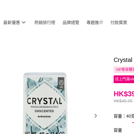
最新優惠
熱銷排行榜
品牌總覽
專題推介
付款獎賞
Cryst
VIP尊享
獨
送上門滿HK
HK$39
HK$45.00
容量：40
容量