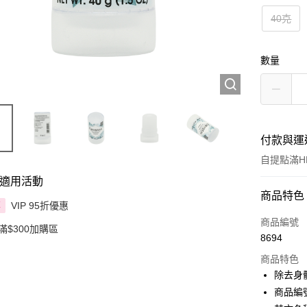
40克
數量
付款與運
自提點滿HK
適用活動
付款方式
商品特色
VIP 95折優惠
享
信用卡
商品編號
滿$300加購區
8694
Apple Pay
商品特色
AlipayHK
除去身
商品編號：
PayMe