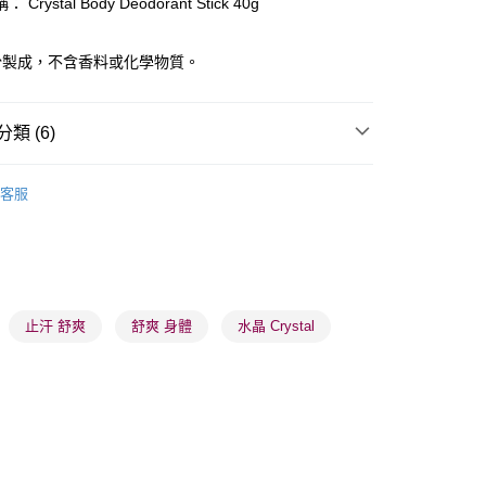
Crystal Body Deodorant Stick 40g
ay
份製成，不含香料或化學物質。
類 (6)
 - 確認發貨後1-3個工作天送達
體護理
身體護理
止汗香體
客服
5.00，滿HK$300.00或以上免運費
男士個人護理
男士止汗香體
業點 - 確認發貨後1-3個工作天送達
個人護理
男士止汗
5.00，滿HK$300.00或以上免運費
品牌✨
美國品牌
CRYSTAL
1-3 工作天送達，訂單將隨機分配至SF順豐速運或京東
品牌✨
最新上線
止汗 舒爽
舒爽 身體
水晶 Crystal
進行物流配送
品牌✨
全部產品
5.00，滿HK$300.00或以上免運費
) 只顯示可選門市。確認發貨後2-5個工作天到店，3天內
會取消訂單，並不會安排重寄
0.00，滿HK$100.00或以上免運費