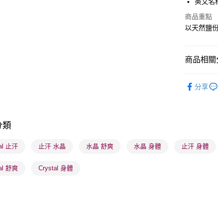
英文名稱： 
WeChat P
商品重點
以天然鹽
BoC Pay
商品相關分
送貨方式
順豐自助櫃
沐浴及身
分享
每筆HK$6
個人護理
順豐站及營
男士專區
每筆HK$6
分類
莎莎獨家
確認發貨後
莎莎獨家
tal 止汗
止汗 水晶
水晶 舒爽
水晶 身體
止汗 身體
物流公司
莎莎獨家
每筆HK$6
tal 舒爽
Crystal 身體
(香港門市
取。逾期
每筆HK$2