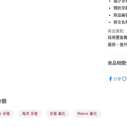
減少牙
WeChat P
預防牙
商品編號:
BoC Pay
英文名稱: 
商品重點
送貨方式
採用豐盈
菌斑，提升
順豐自助櫃
每筆HK$6
商品相關分
順豐站及營
每筆HK$6
個人護理
分享
確認發貨後
物流公司
每筆HK$6
分類
(香港門市
is 牙膏
海洋 牙膏
牙膏 氟化
Marvis 氟化
取。逾期
每筆HK$2