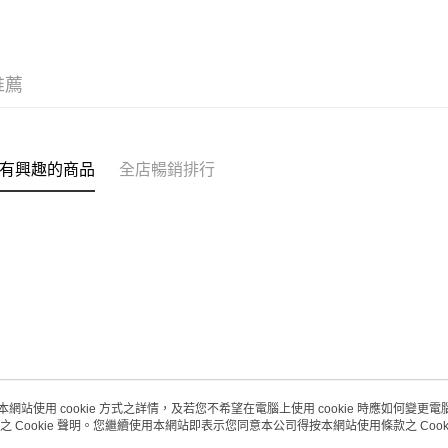
(澳門門市
取。逾期
每筆HK$2
推薦
澳門地區配
有興趣的商品
全店暢銷排行
本網站使用 cookie 方式之詳情，及若您不希望在電腦上使用 cookie 時應如何變更電腦的
之 Cookie 聲明。您繼續使用本網站即表示您同意本公司得按本網站使用條款之 Cooki
關於我們
客戶服務