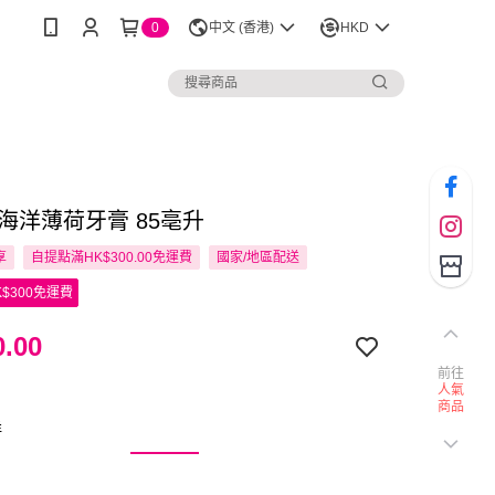
0
中文 (香港)
HKD
is 海洋薄荷牙膏 85亳升
享
自提點滿HK$300.00免運費
國家/地區配送
$300免運費
.00
前往
人氣
商品
洋