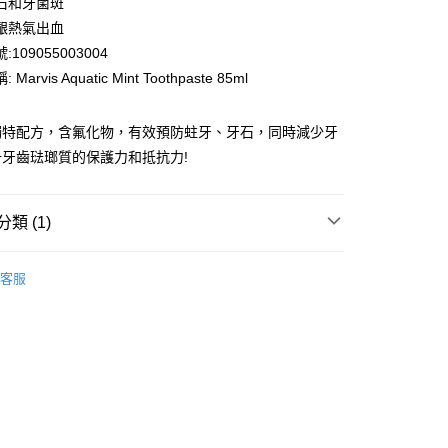
石和牙菌斑
ay
齦熱氣出血
109055003004
Marvis Aquatic Mint Toothpaste 85ml
獨特配方，含氟化物，有效預防蛀牙、牙石，同時減少牙
牙齒琺瑯質的保護力和抵抗力!
 - 確認發貨後1-3個工作天送達
5.00，滿HK$300.00或以上免運費
類 (1)
業點 - 確認發貨後1-3個工作天送達
5.00，滿HK$300.00或以上免運費
口腔護理
牙齒護理
客服
1-3 工作天送達，訂單將隨機分配至SF順豐速運或京東
進行物流配送
5.00，滿HK$300.00或以上免運費
) 只顯示可選門市。確認發貨後2-5個工作天到店，3天內
會取消訂單，並不會安排重寄
0.00，滿HK$100.00或以上免運費