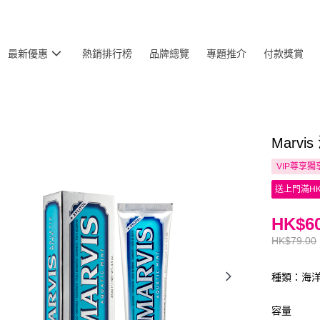
最新優惠
熱銷排行榜
品牌總覽
專題推介
付款獎賞
Marv
VIP尊享
獨
送上門滿HK
HK$60
HK$79.00
種類：海
容量