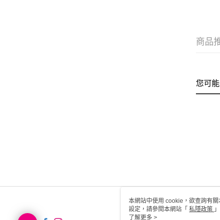
商品
您可能
本網站中使用 cookie，欲查詢有關
設定，請參閱本網站「
私隱政策
」
用 cookie。
了解更多 >