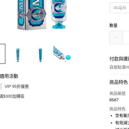
85亳升
數量
付款與運
自提點滿HK
適用活動
付款方式
商品特色
VIP 95折優惠
享
信用卡
商品編號
滿$300加購區
8587
Apple Pay
商品特色
AlipayHK
含有氟
有效減
PayMe