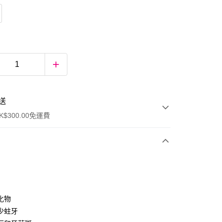
送
$300.00免運費
化物
少蛀牙