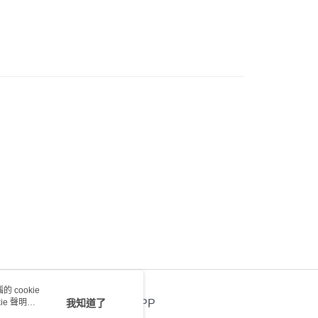
) 只顯示可選門市。確認發貨後2-5個工作天到店，3天內
會取消訂單，並不會安排重寄
0.00，滿HK$100.00或以上免運費
送 - 確認發貨後1-4個工作天送達
運費表
 cookie
e 聲明使
我知道了
官方APP