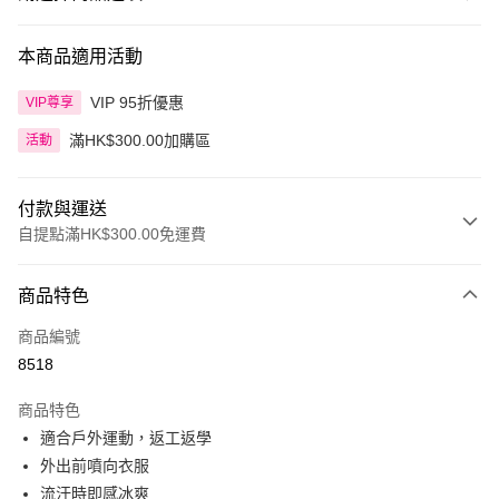
本商品適用活動
VIP 95折優惠
VIP尊享
滿HK$300.00加購區
活動
付款與運送
自提點滿HK$300.00免運費
付款方式
商品特色
信用卡
商品編號
Apple Pay
8518
AlipayHK
商品特色
PayMe
適合戶外運動，返工返學
外出前噴向衣服
WeChat Pay
流汗時即感冰爽