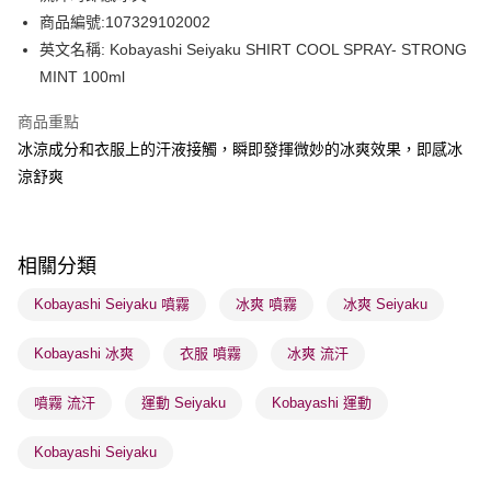
BoC Pay
商品編號:107329102002
英文名稱: Kobayashi Seiyaku SHIRT COOL SPRAY- STRONG
送貨方式
MINT 100ml
順豐自助櫃 - 確認發貨後1-3個工作天送達
商品重點
每筆HK$65.00，滿HK$300.00或以上免運費
冰涼成分和衣服上的汗液接觸，瞬即發揮微妙的冰爽效果，即感冰
順豐站及營業點 - 確認發貨後1-3個工作天送達
涼舒爽
每筆HK$65.00，滿HK$300.00或以上免運費
確認發貨後1-3 工作天送達，訂單將隨機分配至SF順豐速運或京東
相關分類
物流公司進行物流配送
每筆HK$65.00，滿HK$300.00或以上免運費
Kobayashi Seiyaku 噴霧
冰爽 噴霧
冰爽 Seiyaku
(香港門市) 只顯示可選門市。確認發貨後2-5個工作天到店，3天內
Kobayashi 冰爽
衣服 噴霧
冰爽 流汗
取。逾期會取消訂單，並不會安排重寄
每筆HK$20.00，滿HK$100.00或以上免運費
噴霧 流汗
運動 Seiyaku
Kobayashi 運動
(澳門門市) 只顯示可選門市。確認發貨後2-5個工作天到店，3天內
Kobayashi Seiyaku
取。逾期會取消訂單，並不會安排重寄