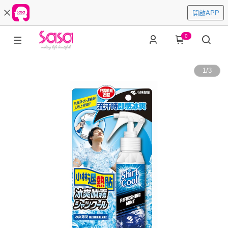
開啟APP
0
1
/
3