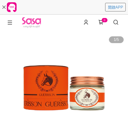
開啟APP
0
1
/
5