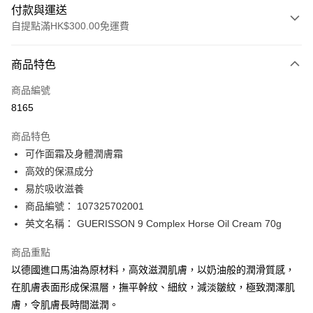
付款與運送
自提點滿HK$300.00免運費
付款方式
商品特色
信用卡
商品編號
Apple Pay
8165
AlipayHK
商品特色
PayMe
可作面霜及身體潤膚霜
高效的保濕成分
WeChat Pay
易於吸收滋養
BoC Pay
商品編號： 107325702001
英文名稱： GUERISSON 9 Complex Horse Oil Cream 70g
送貨方式
商品重點
順豐自助櫃 - 確認發貨後1-3個工作天送達
以德國進口馬油為原材料，高效滋潤肌膚，以奶油般的潤滑質感，
每筆HK$65.00，滿HK$300.00或以上免運費
在肌膚表面形成保濕層，撫平幹紋、細紋，減淡皺紋，極致潤澤肌
順豐站及營業點 - 確認發貨後1-3個工作天送達
膚，令肌膚長時間滋潤。