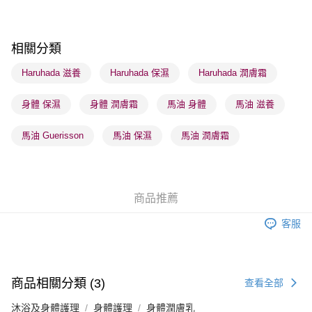
每筆HK$65.00，滿HK$300.00或以上免運費
確認發貨後1-3 工作天送達，訂單將隨機分配至SF順豐速運或京東
相關分類
物流公司進行物流配送
每筆HK$65.00，滿HK$300.00或以上免運費
Haruhada 滋養
Haruhada 保濕
Haruhada 潤膚霜
(香港門市) 只顯示可選門市。確認發貨後2-5個工作天到店，3天內
身體 保濕
身體 潤膚霜
馬油 身體
馬油 滋養
取。逾期會取消訂單，並不會安排重寄
每筆HK$20.00，滿HK$100.00或以上免運費
馬油 Guerisson
馬油 保濕
馬油 潤膚霜
(澳門門市) 只顯示可選門市。確認發貨後2-5個工作天到店，3天內
取。逾期會取消訂單，並不會安排重寄
每筆HK$20.00，滿HK$100.00或以上免運費
商品推薦
澳門地區配送 - 確認發貨後1-4個工作天送達
運費表
客服
商品相關分類 (3)
查看全部
沐浴及身體護理
身體護理
身體潤膚乳