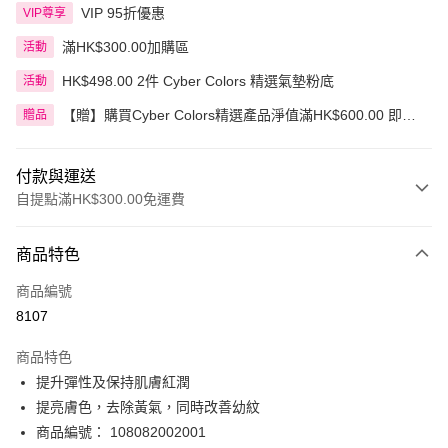
VIP 95折優惠
VIP尊享
滿HK$300.00加購區
活動
HK$498.00 2件 Cyber Colors 精選氣墊粉底
活動
【贈】購買Cyber Colors精選產品淨值滿HK$600.00 即送
贈品
迷你化妝掃旅行套裝 5件裝
付款與運送
自提點滿HK$300.00免運費
付款方式
商品特色
信用卡
商品編號
Apple Pay
8107
AlipayHK
商品特色
PayMe
提升彈性及保持肌膚紅潤
提亮膚色，去除黃氣，同時改善幼紋
WeChat Pay
商品編號： 108082002001