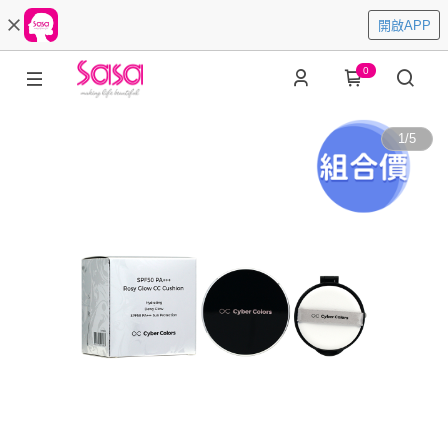
開啟APP
0
1
/
5