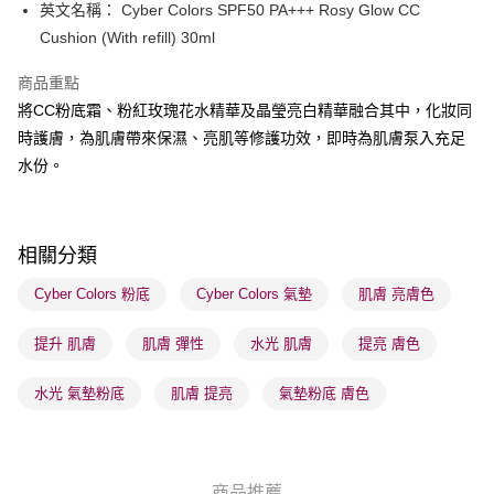
BoC Pay
英文名稱： Cyber Colors SPF50 PA+++ Rosy Glow CC
Cushion (With refill) 30ml
送貨方式
商品重點
順豐自助櫃 - 確認發貨後1-3個工作天送達
將CC粉底霜、粉紅玫瑰花水精華及晶瑩亮白精華融合其中，化妝同
每筆HK$65.00，滿HK$300.00或以上免運費
時護膚，為肌膚帶來保濕、亮肌等修護功效，即時為肌膚泵入充足
順豐站及營業點 - 確認發貨後1-3個工作天送達
水份。
每筆HK$65.00，滿HK$300.00或以上免運費
確認發貨後1-3 工作天送達，訂單將隨機分配至SF順豐速運或京東
相關分類
物流公司進行物流配送
每筆HK$65.00，滿HK$300.00或以上免運費
Cyber Colors 粉底
Cyber Colors 氣墊
肌膚 亮膚色
(香港門市) 只顯示可選門市。確認發貨後2-5個工作天到店，3天內
提升 肌膚
肌膚 彈性
水光 肌膚
提亮 膚色
取。逾期會取消訂單，並不會安排重寄
每筆HK$20.00，滿HK$100.00或以上免運費
水光 氣墊粉底
肌膚 提亮
氣墊粉底 膚色
(澳門門市) 只顯示可選門市。確認發貨後2-5個工作天到店，3天內
取。逾期會取消訂單，並不會安排重寄
每筆HK$20.00，滿HK$100.00或以上免運費
商品推薦