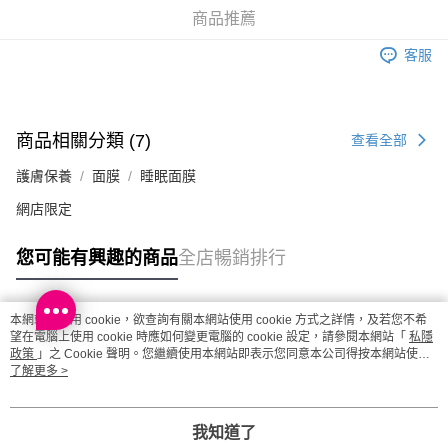
取。逾期會取消訂單，並不會安排重寄
商品推薦
每筆HK$20.00，滿HK$100.00或以上免運費
客服
澳門地區配送 - 確認發貨後1-4個工作天送達
運費表
商品相關分類 (7)
查看全部
護膚保養
面膜
睡眠面膜
網店限定
您可能有興趣的商品
全店暢銷排行
本網站中使用 cookie，欲查詢有關本網站使用 cookie 方式之詳情，及若您不希
熱門標籤
望在電腦上使用 cookie 時應如何變更電腦的 cookie 設定，請參閱本網站「
私隱
政策
」之 Cookie 聲明。您繼續使用本網站即表示您同意本公司得按本網站使用
條款之 Cookie 聲明使用 cookie。
了解更多 >
熱銷排行
最新商品
人氣推薦
我知道了