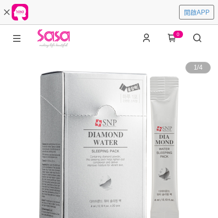
開啟APP
0
1
/
4