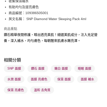
密集保濕補水
WeChat Pay
有助均勻及提亮膚色
BoC Pay
商品編號：109386505001
英文名稱： SNP Diamond Water Sleeping Pack 4ml
送貨方式
商品重點
順豐自助櫃 - 確認發貨後1-3個工作天送達
鑽石精華夜間修護，睡出透亮美肌！細選美肌成分，注入充足營
每筆HK$65.00，滿HK$300.00或以上免運費
養，深入補水，均勻膚色，每朝醒來肌膚水嫩亮澤。
順豐站及營業點 - 確認發貨後1-3個工作天送達
每筆HK$65.00，滿HK$300.00或以上免運費
相關分類
確認發貨後1-3 工作天送達，訂單將隨機分配至SF順豐速運或京東
物流公司進行物流配送
SNP 面膜
鑽石 面膜
嫩白 面膜
睡眠 面膜
每筆HK$65.00，滿HK$300.00或以上免運費
水潤 面膜
面膜 亮膚色
保濕 面膜
面膜 補水
(香港門市) 只顯示可選門市。確認發貨後2-5個工作天到店，3天內
取。逾期會取消訂單，並不會安排重寄
保濕 亮膚色
溫和 去角質
每筆HK$20.00，滿HK$100.00或以上免運費
(澳門門市) 只顯示可選門市。確認發貨後2-5個工作天到店，3天內