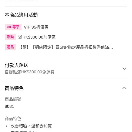
本商品適用活動
VIP 95折優惠
VIP尊享
滿HK$300.00加購區
活動
【贈】【網店限定】買SNP指定產品折扣後淨值滿
贈品
HK$300.00即送SNP YOUTH AGE黃金膠原眼霜
付款與運送
自提點滿HK$300.00免運費
付款方式
商品特色
信用卡
商品編號
Apple Pay
8031
AlipayHK
商品特色
PayMe
改善暗啞，溫和去角質