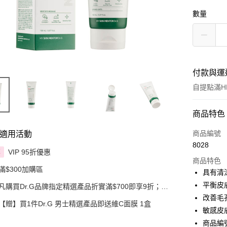
數量
付款與運
自提點滿HK
付款方式
商品特色
信用卡
商品編號
適用活動
8028
Apple Pay
VIP 95折優惠
享
商品特色
滿$300加購區
AlipayHK
具有清
平衡皮
凡購買Dr.G品牌指定精選產品折實滿$700即享9折；折
PayMe
實滿$900即享85折
改善毛
【贈】買1件Dr.G 男士精選產品即送維C面膜 1盒
WeChat P
敏感皮
商品編號：
BoC Pay