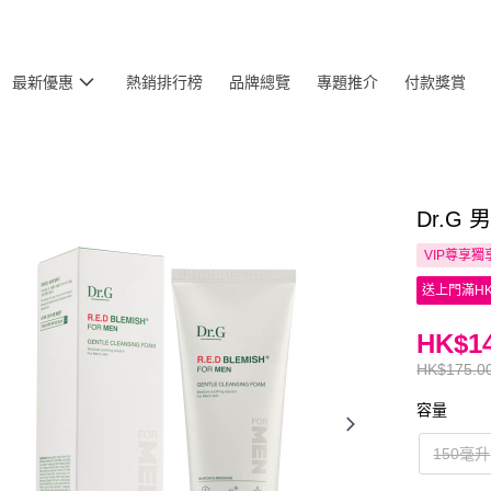
最新優惠
熱銷排行榜
品牌總覽
專題推介
付款獎賞
Dr.G
VIP尊享
獨
送上門滿HK
HK$14
HK$175.0
容量
150毫升