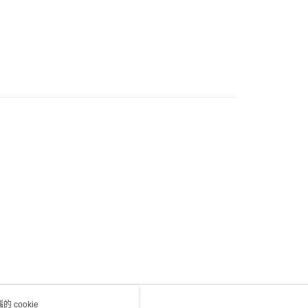
0.00，滿HK$100.00或以上免運費
送 - 確認發貨後1-4個工作天送達
運費表
 cookie