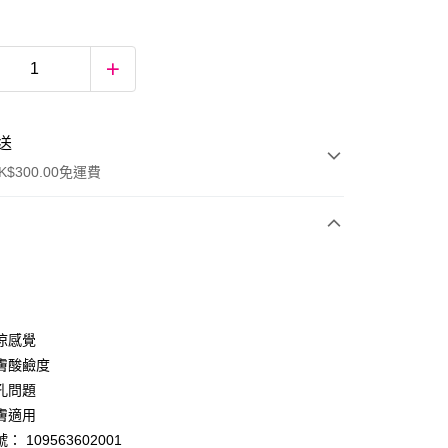
送
$300.00免運費
涼感覺
膚酸鹼度
孔問題
ay
膚適用
 109563602001