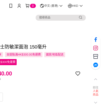
0
中文 (香港)
HKD
 男士防敏潔面泡 150毫升
享
自提點滿HK$300.00免運費
國家/地區配送
$300免運費
0.00
0
前往
人氣
商品