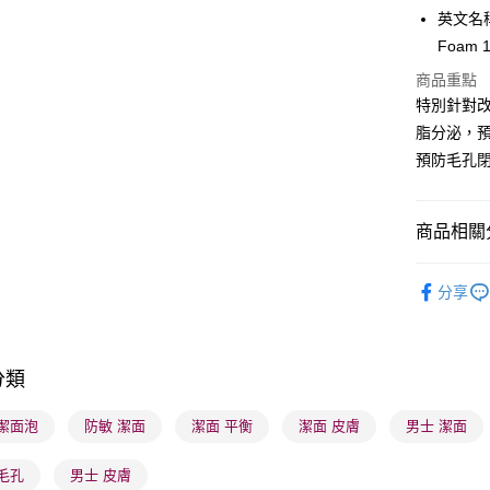
英文名稱： 
Foam 
送貨方式
商品重點
特別針對
順豐自助櫃
脂分泌，
每筆HK$6
預防毛孔
順豐站及營
每筆HK$6
商品相關分
確認發貨後
護膚保養
物流公司
分享
每筆HK$6
男士專區
(香港門市
莎莎獨家
取。逾期
分類
莎莎獨家
每筆HK$2
莎莎獨家
G 潔面泡
防敏 潔面
潔面 平衡
潔面 皮膚
男士 潔面
(澳門門市
莎莎獨家
取。逾期
毛孔
男士 皮膚