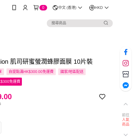
0
中文 (香港)
HKD
lution 肌司研蜜螢潤蜂膠面膜 10片裝
享
自提點滿HK$300.00免運費
國家/地區配送
$300免運費
.00
0
前往
人氣
商品