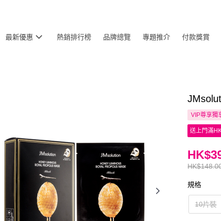
最新優惠
熱銷排行榜
品牌總覽
專題推介
付款獎賞
JMso
VIP尊享
獨
送上門滿HK
HK$39
HK$148.0
規格
10片裝