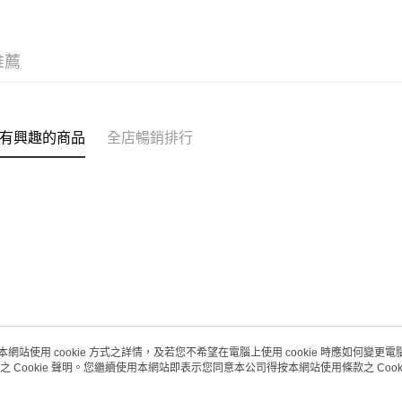
每筆HK$2
澳門地區配
推薦
有興趣的商品
全店暢銷排行
本網站使用 cookie 方式之詳情，及若您不希望在電腦上使用 cookie 時應如何變更電腦的
之 Cookie 聲明。您繼續使用本網站即表示您同意本公司得按本網站使用條款之 Cooki
關於我們
客戶服務
品牌故事
購物說明