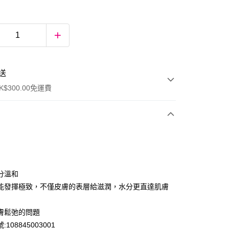
送
$300.00免運費
分溫和
能發揮極致，不僅皮膚的表層給滋潤，水分更直達肌膚
ay
膚鬆弛的問題
108845003001