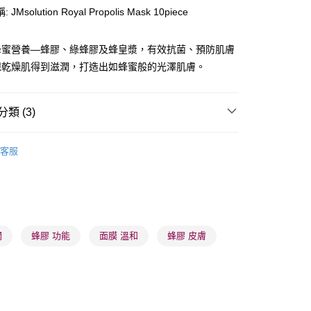
JMsolution Royal Propolis Mask 10piece
蜂蜜營養—蜂膠、綠蜂膠及蜂皇漿，有效抗菌、預防肌膚
保乾燥肌得到滋潤，打造出如蜂蜜般的光澤肌膚。
 - 確認發貨後1-3個工作天送達
5.00，滿HK$300.00或以上免運費
類 (3)
業點 - 確認發貨後1-3個工作天送達
5.00，滿HK$300.00或以上免運費
面膜
片裝面膜
客服
1-3 工作天送達，訂單將隨機分配至SF順豐速運或京東
進行物流配送
推薦
護膚保養 亮澤美肌
5.00，滿HK$300.00或以上免運費
) 只顯示可選門市。確認發貨後2-5個工作天到店，3天內
潤
蜂膠 功能
面膜 溫和
蜂膠 皮膚
會取消訂單，並不會安排重寄
0.00，滿HK$100.00或以上免運費
) 只顯示可選門市。確認發貨後2-5個工作天到店，3天內
會取消訂單，並不會安排重寄