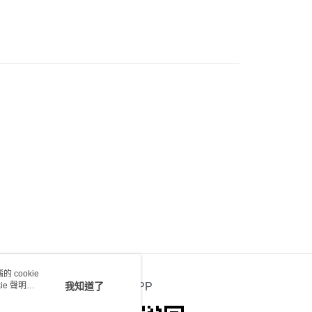
0.00，滿HK$100.00或以上免運費
送 - 確認發貨後1-4個工作天送達
運費表
 cookie
e 聲明使
我知道了
官方APP