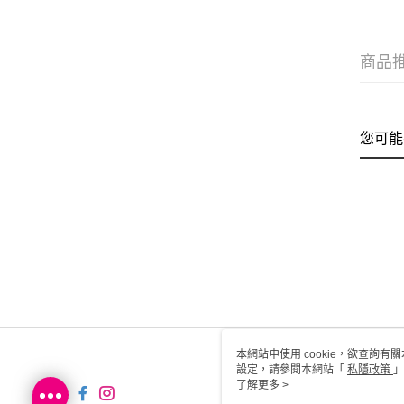
商品
您可能
本網站中使用 cookie，欲查詢有關
設定，請參閱本網站「
私隱政策
」
用 cookie。
了解更多 >