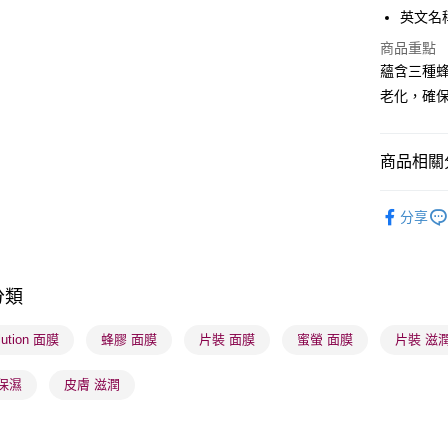
英文名稱: 
商品重點
送貨方式
蘊含三種
老化，確
順豐自助櫃
每筆HK$6
商品相關分
順豐站及營
每筆HK$6
護膚保養
分享
確認發貨後
K-Beauty
物流公司
本月人氣
每筆HK$6
分類
(香港門市
lution 面膜
蜂膠 面膜
片裝 面膜
蜜螢 面膜
片裝 滋
取。逾期
每筆HK$2
保濕
皮膚 滋潤
(澳門門市
取。逾期