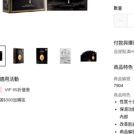
數量
付款與運
自提點滿HK
付款方式
商品特色
信用卡
商品編號
適用活動
7904
Apple Pay
VIP 95折優惠
享
商品特色
滿$300加購區
AlipayHK
性質十
保濕功
PayMe
內部
WeChat P
改善肌
商品編號:
BoC Pay