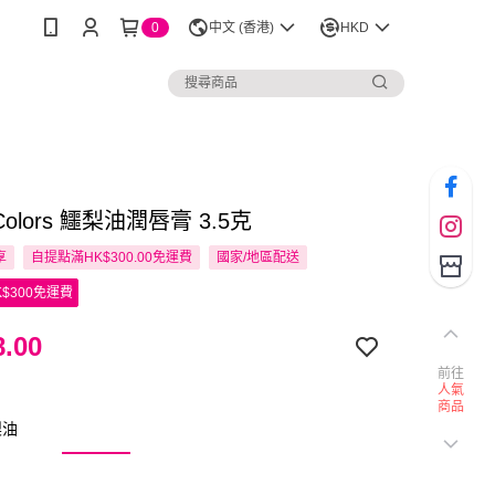
0
中文 (香港)
HKD
 Colors 鱷梨油潤唇膏 3.5克
享
自提點滿HK$300.00免運費
國家/地區配送
$300免運費
.00
前往
人氣
商品
梨油