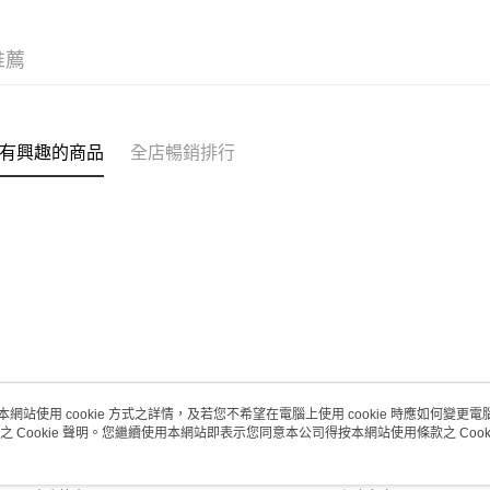
(澳門門市
取。逾期
推薦
每筆HK$2
澳門地區配
有興趣的商品
全店暢銷排行
本網站使用 cookie 方式之詳情，及若您不希望在電腦上使用 cookie 時應如何變更電腦的
之 Cookie 聲明。您繼續使用本網站即表示您同意本公司得按本網站使用條款之 Cooki
關於我們
客戶服務
品牌故事
購物說明