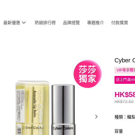
最新優惠
熱銷排行榜
品牌總覽
專題推介
付款獎賞
Cyber
VIP尊享
獨
送上門滿HK
HK$58
HK$72.50
種類：鱷
容量