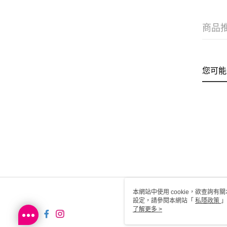
商品
您可能
本網站中使用 cookie，欲查詢有關
設定，請參閱本網站「
私隱政策
」
用 cookie。
了解更多 >