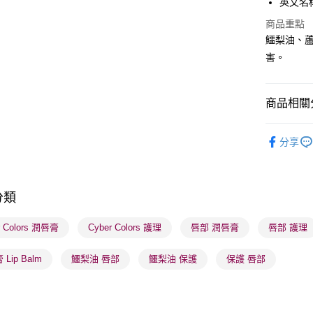
英文名稱： 
WeChat P
商品重點
鱷梨油、
BoC Pay
害。
送貨方式
商品相關分
順豐自助櫃
護膚保養
每筆HK$6
分享
莎莎獨家
順豐站及營
每筆HK$6
莎莎獨家
分類
莎莎獨家
確認發貨後
物流公司
r Colors 潤唇膏
Cyber Colors 護理
唇部 潤唇膏
唇部 護理
每筆HK$6
Lip Balm
鱷梨油 唇部
鱷梨油 保護
保護 唇部
(香港門市
取。逾期
每筆HK$2