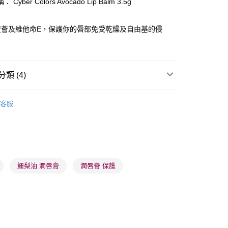
Cyber Colors Avocado Lip Balm 3.5g
ay
蘆薈及維他命E，保護你的唇部免受乾燥及自由基的侵
類 (4)
 - 確認發貨後1-3個工作天送達
唇部護理
潤唇膏/護理
5.00，滿HK$300.00或以上免運費
客服
品牌✨
韓系品牌
Cyber Colors
業點 - 確認發貨後1-3個工作天送達
5.00，滿HK$300.00或以上免運費
品牌✨
最新上線
品牌✨
全部產品
1-3 工作天送達，訂單將隨機分配至SF順豐速運或京東
進行物流配送
鱷梨油 潤唇膏
潤唇膏 保護
5.00，滿HK$300.00或以上免運費
) 只顯示可選門市。確認發貨後2-5個工作天到店，3天內
會取消訂單，並不會安排重寄
0.00，滿HK$100.00或以上免運費