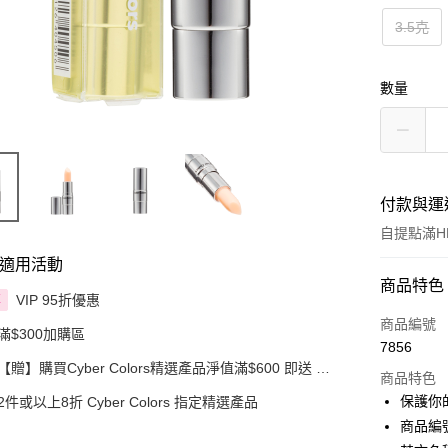
3.5克
數量
付款與運
自提點滿HK
適用活動
付款方式
商品特色
VIP 95折優惠
享
信用卡
商品編號
滿$300加購區
7856
Apple Pay
【贈】購買Cyber Colors精選產品淨值滿$600 即送 迷
商品特色
你化妝掃旅行套裝 5件裝
AlipayHK
保護你
2件或以上8折 Cyber Colors 指定精選產品
商品編號
PayMe