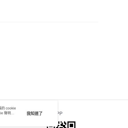
) 只顯示可選門市。確認發貨後2-5個工作天到店，3天內
會取消訂單，並不會安排重寄
0.00，滿HK$100.00或以上免運費
送 - 確認發貨後1-4個工作天送達
運費表
 cookie
e 聲明使
我知道了
官方APP