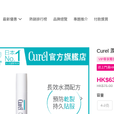
最新優惠
熱銷排行榜
品牌總覽
專題推介
付款獎賞
Cure
VIP尊享
獨
送上門滿HK
HK$63
HK$75.00
容量
4.2克