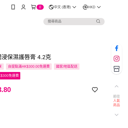
0
中文 (香港)
HKD
l 潤浸保濕護唇膏 4.2克
享
自提點滿HK$300.00免運費
國家/地區配送
$300免運費
.80
前往
人氣
商品