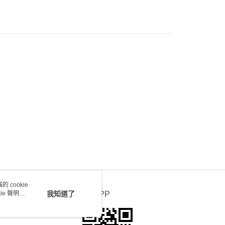
0.00，滿HK$100.00或以上免運費
送 - 確認發貨後1-4個工作天送達
運費表
 cookie
e 聲明使
我知道了
官方APP