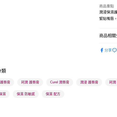
商品重點
潤浸保濕
送貨方式
緊貼嘴唇
順豐自助櫃
每筆HK$6
商品相關分
順豐站及營
護膚保養
每筆HK$6
分享
本月人氣
確認發貨後
物流公司
分類
每筆HK$6
l 護唇膏
珂潤 護唇膏
Curel 潤唇膏
潤浸 護唇膏
珂潤
(香港門市
取。逾期
保濕
保濕 防敏感
保濕 配方
每筆HK$2
(澳門門市
取。逾期