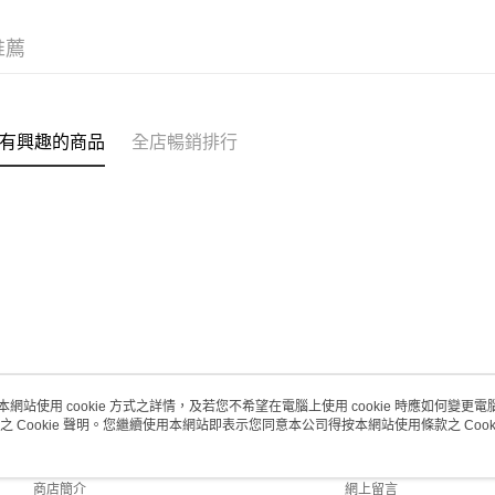
每筆HK$2
推薦
澳門地區配
有興趣的商品
全店暢銷排行
本網站使用 cookie 方式之詳情，及若您不希望在電腦上使用 cookie 時應如何變更電腦的
之 Cookie 聲明。您繼續使用本網站即表示您同意本公司得按本網站使用條款之 Cooki
關於我們
客戶服務
品牌故事
購物說明
商店簡介
網上留言