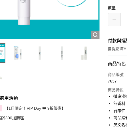
數量
付款與運
自提點滿HK
付款方式
商品特色
信用卡
商品編號
7637
Apple Pay
商品特色
AlipayHK
徹底滲
適用活動
無香料
PayMe
【1日限定！VIP Day 👑 9折優惠】
享
弱酸性
WeChat P
商品編號：
滿$300加購區
英文名稱： 
BoC Pay