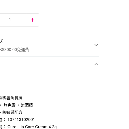
送
$300.00免運費
透嘴唇角質層
， 無色素 ，無酒精
，防敏感配方
ay
 107413102001
Curel Lip Care Cream 4.2g