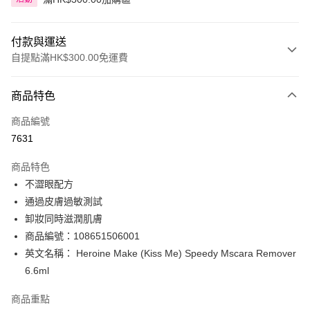
付款與運送
自提點滿HK$300.00免運費
付款方式
商品特色
信用卡
商品編號
Apple Pay
7631
AlipayHK
商品特色
PayMe
不澀眼配方
通過皮膚過敏測試
WeChat Pay
卸妝同時滋潤肌膚
BoC Pay
商品編號：108651506001
英文名稱： Heroine Make (Kiss Me) Speedy Mscara Remover
送貨方式
6.6ml
順豐自助櫃 - 確認發貨後1-3個工作天送達
商品重點
每筆HK$65.00，滿HK$300.00或以上免運費