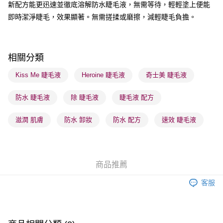
新配方能更迅速並徹底溶解防水睫毛液，無需等待，輕輕塗上便能
順豐站及營業點 - 確認發貨後1-3個工作天送達
即時潔淨睫毛，效果顯著。無需搓揉或磨擦，減輕睫毛負擔。
每筆HK$65.00，滿HK$300.00或以上免運費
確認發貨後1-3 工作天送達，訂單將隨機分配至SF順豐速運或京東
相關分類
物流公司進行物流配送
每筆HK$65.00，滿HK$300.00或以上免運費
Kiss Me 睫毛液
Heroine 睫毛液
奇士美 睫毛液
(香港門市) 只顯示可選門市。確認發貨後2-5個工作天到店，3天內
防水 睫毛液
除 睫毛液
睫毛液 配方
取。逾期會取消訂單，並不會安排重寄
每筆HK$20.00，滿HK$100.00或以上免運費
滋潤 肌膚
防水 卸妝
防水 配方
速效 睫毛液
(澳門門市) 只顯示可選門市。確認發貨後2-5個工作天到店，3天內
取。逾期會取消訂單，並不會安排重寄
每筆HK$20.00，滿HK$100.00或以上免運費
商品推薦
澳門地區配送 - 確認發貨後1-4個工作天送達
運費表
客服