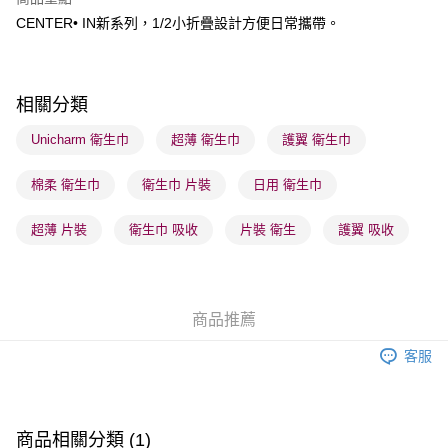
每筆HK$65.00，滿HK$300.00或以上免運費
CENTER• IN新系列，1/2小折疊設計方便日常攜帶。
順豐站及營業點 - 確認發貨後1-3個工作天送達
每筆HK$65.00，滿HK$300.00或以上免運費
相關分類
確認發貨後1-3 工作天送達，訂單將隨機分配至SF順豐速運或京東
物流公司進行物流配送
Unicharm 衛生巾
超薄 衛生巾
護翼 衛生巾
每筆HK$65.00，滿HK$300.00或以上免運費
棉柔 衛生巾
衛生巾 片裝
日用 衛生巾
(香港門市) 只顯示可選門市。確認發貨後2-5個工作天到店，3天內
取。逾期會取消訂單，並不會安排重寄
超薄 片裝
衛生巾 吸收
片裝 衛生
護翼 吸收
每筆HK$20.00，滿HK$100.00或以上免運費
(澳門門市) 只顯示可選門市。確認發貨後2-5個工作天到店，3天內
取。逾期會取消訂單，並不會安排重寄
商品推薦
每筆HK$20.00，滿HK$100.00或以上免運費
客服
澳門地區配送 - 確認發貨後1-4個工作天送達
運費表
商品相關分類 (1)