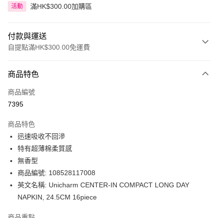
滿HK$300.00加購區
活動
付款與運送
自提點滿HK$300.00免運費
付款方式
商品特色
信用卡
商品編號
Apple Pay
7395
AlipayHK
商品特色
PayMe
迅速吸收不回滲
特有超薄棉柔質感
WeChat Pay
無香型
BoC Pay
商品編號: 108528117008
英文名稱: Unicharm CENTER-IN COMPACT LONG DAY
送貨方式
NAPKIN, 24.5CM 16piece
順豐自助櫃 - 確認發貨後1-3個工作天送達
商品重點