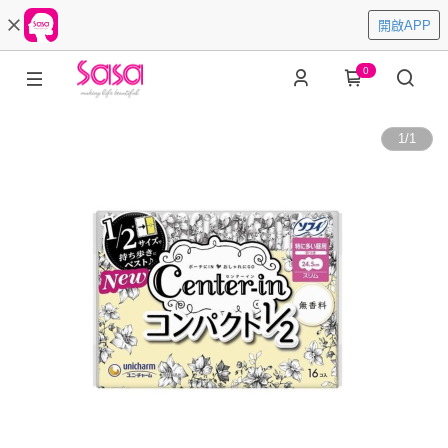
開啟APP
0
1
/
1