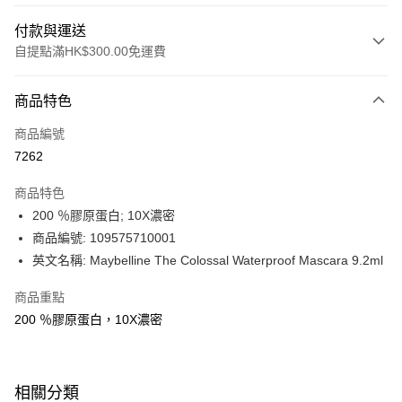
付款與運送
自提點滿HK$300.00免運費
付款方式
商品特色
信用卡
商品編號
Apple Pay
7262
AlipayHK
商品特色
PayMe
200 ％膠原蛋白; 10X濃密
商品編號: 109575710001
WeChat Pay
英文名稱: Maybelline The Colossal Waterproof Mascara 9.2ml
BoC Pay
商品重點
200 ％膠原蛋白，10X濃密
送貨方式
順豐自助櫃 - 確認發貨後1-3個工作天送達
每筆HK$65.00，滿HK$300.00或以上免運費
相關分類