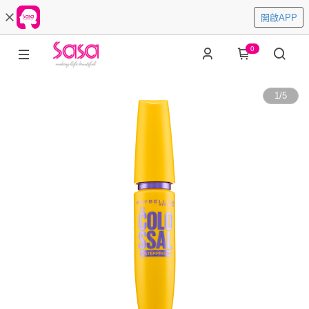
開啟APP
0
1
/
5