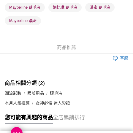
順豐站及營業點 - 確認發貨後1-3個工作天送達
Maybelline 睫毛液
媚比琳 睫毛液
濃密 睫毛液
每筆HK$65.00，滿HK$300.00或以上免運費
Maybelline 濃密
確認發貨後1-3 工作天送達，訂單將隨機分配至SF順豐速運或京東
物流公司進行物流配送
每筆HK$65.00，滿HK$300.00或以上免運費
商品推薦
(香港門市) 只顯示可選門市。確認發貨後2-5個工作天到店，3天內
取。逾期會取消訂單，並不會安排重寄
客服
每筆HK$20.00，滿HK$100.00或以上免運費
(澳門門市) 只顯示可選門市。確認發貨後2-5個工作天到店，3天內
取。逾期會取消訂單，並不會安排重寄
商品相關分類 (2)
每筆HK$20.00，滿HK$100.00或以上免運費
潮流彩妝
眼部用品
睫毛液
澳門地區配送 - 確認發貨後1-4個工作天送達
運費表
本月人氣推薦
女神必備 迷人彩妝
您可能有興趣的商品
全店暢銷排行