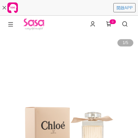
開啟APP
0
1
/
5