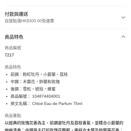
付款與運送
自提點滿HK$300.00免運費
付款方式
商品特色
信用卡
商品編號
Apple Pay
7217
AlipayHK
商品特色
PayMe
前調：粉紅牡丹，小蒼蘭，荔枝
中調：木蘭花，鈴蘭和玫瑰
WeChat Pay
後調：雪松，琥珀，蜂蜜
BoC Pay
商品編號： 104874404001
英文名稱： Chloé Eau de Parfum 75ml
送貨方式
商品重點
順豐自助櫃 - 確認發貨後1-3個工作天送達
以經典的玫瑰花香為主，前調是牡丹及荔枝香氣，並糅合小蒼蘭的
每筆HK$65.00，滿HK$300.00或以上免運費
幽幽清香；中調是主打的玫瑰花馥郁，再結合木蘭及鈴蘭等花香；