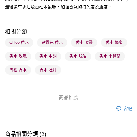
順豐站及營業點 - 確認發貨後1-3個工作天送達
最後還有琥珀及香柏木氣味，加強香氣的持久度及濃度。
每筆HK$65.00，滿HK$300.00或以上免運費
確認發貨後1-3 工作天送達，訂單將隨機分配至SF順豐速運或京東
相關分類
物流公司進行物流配送
每筆HK$65.00，滿HK$300.00或以上免運費
Chloé 香水
歌露兒 香水
香水 噴霧
香水 蜂蜜
(香港門市) 只顯示可選門市。確認發貨後2-5個工作天到店，3天內
香水 玫瑰
香水 中調
香水 琥珀
香水 小蒼蘭
取。逾期會取消訂單，並不會安排重寄
每筆HK$20.00，滿HK$100.00或以上免運費
雪松 香水
香水 牡丹
(澳門門市) 只顯示可選門市。確認發貨後2-5個工作天到店，3天內
取。逾期會取消訂單，並不會安排重寄
每筆HK$20.00，滿HK$100.00或以上免運費
商品推薦
客服
商品相關分類 (2)