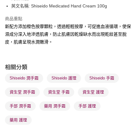
英文名稱: Shiseido Medicated Hand Cream 100g
送貨方式
商品重點
順豐自助櫃 - 確認發貨後1-3個工作天送達
新配方添加橙色按摩顆粒，透過輕輕按摩，可促進血液循環，使保
每筆HK$65.00，滿HK$300.00或以上免運費
濕成分深入地滲透肌膚，防止肌膚因乾燥缺水而出現乾紋甚至脫
順豐站及營業點 - 確認發貨後1-3個工作天送達
皮，肌膚呈現水潤嫩滑。
每筆HK$65.00，滿HK$300.00或以上免運費
確認發貨後1-3 工作天送達，訂單將隨機分配至SF順豐速運或京東
相關分類
物流公司進行物流配送
每筆HK$65.00，滿HK$300.00或以上免運費
Shiseido 潤手霜
Shiseido 護理
Shiseido 手霜
(香港門市) 只顯示可選門市。確認發貨後2-5個工作天到店，3天內
資生堂 潤手霜
資生堂 手霜
資生堂 護理
取。逾期會取消訂單，並不會安排重寄
每筆HK$20.00，滿HK$100.00或以上免運費
手部 潤手霜
藥用 潤手霜
手部 護理
(澳門門市) 只顯示可選門市。確認發貨後2-5個工作天到店，3天內
藥用 護理
取。逾期會取消訂單，並不會安排重寄
每筆HK$20.00，滿HK$100.00或以上免運費