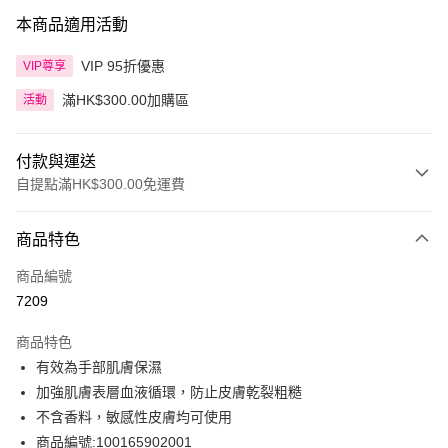
本商品適用活動
VIP 95折優惠
VIP尊享
滿HK$300.00加購區
活動
付款與運送
自提點滿HK$300.00免運費
付款方式
商品特色
信用卡
商品編號
Apple Pay
7209
AlipayHK
商品特色
PayMe
有效為手部肌膚保濕
加強肌膚表層血液循環，防止皮膚乾裂粗糙
WeChat Pay
不含香料，敏感性皮膚均可使用
BoC Pay
商品編號:100165902001