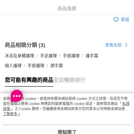
澳門地區配送 - 確認發貨後1-4個工作天送達
運費表
商品推薦
客服
商品相關分類 (3)
查看全部
沐浴及身體護理
手足護理
手部護理
護手霜
個人護理
手部護理
潤手霜
您可能有興趣的商品
全店暢銷排行
本網站中使用 cookie，欲查詢有關本網站使用 cookie 方式之詳情，及若您不希
熱門標籤
望在電腦上使用 cookie 時應如何變更電腦的 cookie 設定，請參閱本網站「
私隱
政策
」之 Cookie 聲明。您繼續使用本網站即表示您同意本公司得按本網站使用
條款之 Cookie 聲明使用 cookie。
了解更多 >
熱銷排行
最新商品
人氣推薦
我知道了