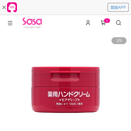
開啟APP
0
1
/
5