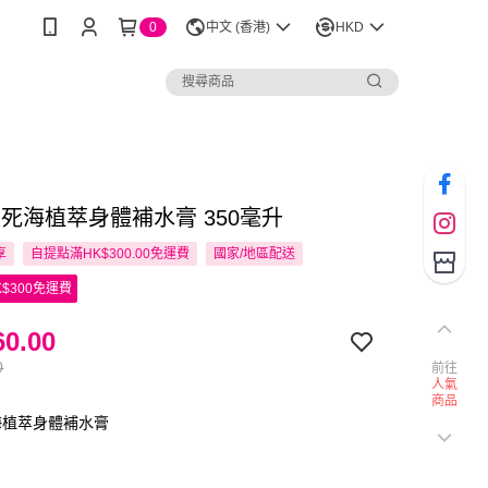
0
中文 (香港)
HKD
A 死海植萃身體補水膏 350毫升
享
自提點滿HK$300.00免運費
國家/地區配送
$300免運費
0.00
0
前往
人氣
商品
海植萃身體補水膏