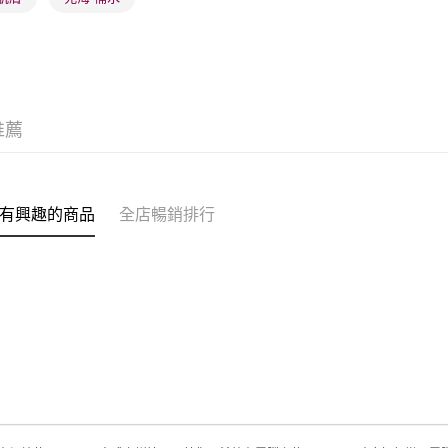
(澳門門市
取。逾期
每筆HK$2
澳門地區配
推薦
有興趣的商品
全店暢銷排行