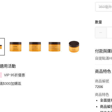
350毫升
數量
付款與運
自提點滿HK
適用活動
付款方式
商品特色
VIP 95折優惠
享
信用卡
商品編號
滿$300加購區
7206
Apple Pay
商品特色
AlipayHK
全面提
商品編號
PayMe