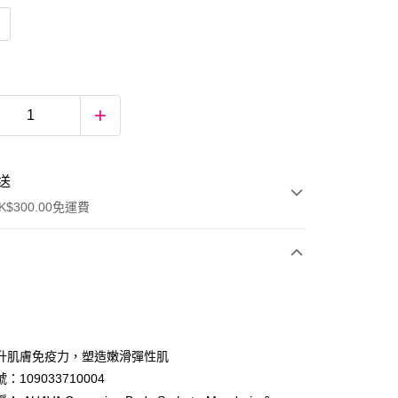
送
$300.00免運費
升肌膚免疫力，塑造嫩滑彈性肌
：109033710004