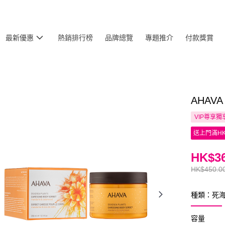
最新優惠
熱銷排行榜
品牌總覽
專題推介
付款獎賞
AHAV
VIP尊享
獨
送上門滿HK
HK$36
HK$450.0
種類：死
容量