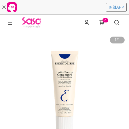
開啟APP
0
1
/
1