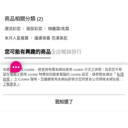
商品相關分類 (2)
潮流彩妝
面部彩妝
隔離霜/底霜
本月人氣推薦
護膚保養 亮澤美肌
您可能有興趣的商品
全店暢銷排行
本網站中使用 cookie，欲查詢有關本網站使用 cookie 方式之詳情，及若您不希
熱門標籤
望在電腦上使用 cookie 時應如何變更電腦的 cookie 設定，請參閱本網站「
私隱
政策
」之 Cookie 聲明。您繼續使用本網站即表示您同意本公司得按本網站使用
條款之 Cookie 聲明使用 cookie。
了解更多 >
熱銷排行
最新商品
人氣推薦
我知道了