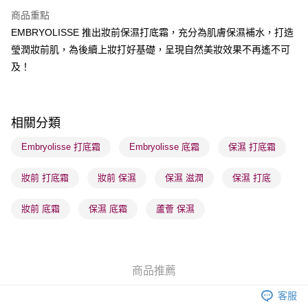
順豐站及營業點 - 確認發貨後1-3個工作天送達
商品重點
EMBRYOLISSE 推出妝前保濕打底霜，充分為肌膚保濕補水，打造
每筆HK$65.00，滿HK$300.00或以上免運費
瑩潤妝前肌，為後續上妝打好基礎，呈現自然美妝效果不再遙不可
確認發貨後1-3 工作天送達，訂單將隨機分配至SF順豐速運或京東
及！
物流公司進行物流配送
每筆HK$65.00，滿HK$300.00或以上免運費
(香港門市) 只顯示可選門市。確認發貨後2-5個工作天到店，3天內
相關分類
取。逾期會取消訂單，並不會安排重寄
Embryolisse 打底霜
Embryolisse 底霜
保濕 打底霜
每筆HK$20.00，滿HK$100.00或以上免運費
妝前 打底霜
妝前 保濕
保濕 滋潤
保濕 打底
(澳門門市) 只顯示可選門市。確認發貨後2-5個工作天到店，3天內
取。逾期會取消訂單，並不會安排重寄
妝前 底霜
保濕 底霜
蘆薈 保濕
每筆HK$20.00，滿HK$100.00或以上免運費
澳門地區配送 - 確認發貨後1-4個工作天送達
運費表
商品推薦
客服