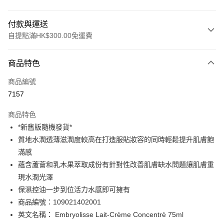
付款與運送
自提點滿HK$300.00免運費
付款方式
商品特色
信用卡
商品編號
Apple Pay
7157
AlipayHK
商品特色
PayMe
*新舊版隨機發貨*
質地水潤透薄滋潤度較高在打造服貼妝容的同時輕鬆提升肌膚飽
WeChat Pay
滿感
BoC Pay
蘊含蘆薈和乳木果萃取成份有針對性改善肌膚缺水問題讓肌膚重
現水潤光澤
送貨方式
保濕控油一步到位活力水感即可擁有
商品編號：109021402001
順豐自助櫃 - 確認發貨後1-3個工作天送達
英文名稱： Embryolisse Lait-Crème Concentrè 75ml
每筆HK$65.00，滿HK$300.00或以上免運費