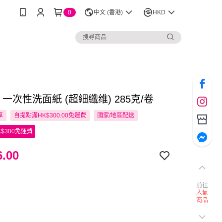
0
中文 (香港)
HKD
bo 一次性洗面紙 (超細纖维) 285克/卷
享
自提點滿HK$300.00免運費
國家/地區配送
$300免運費
.00
前往
人氣
商品