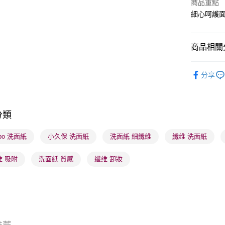
商品重點
細心呵護
送貨方式
順豐自助櫃
商品相關分
每筆HK$6
護膚保養
順豐站及營
分享
每筆HK$6
確認發貨後
分類
物流公司
每筆HK$6
ubo 洗面紙
小久保 洗面紙
洗面紙 細纖維
纖维 洗面紙
(香港門市
維 吸附
洗面紙 質感
纖维 卸妝
取。逾期
每筆HK$2
(澳門門市
取。逾期
每筆HK$2