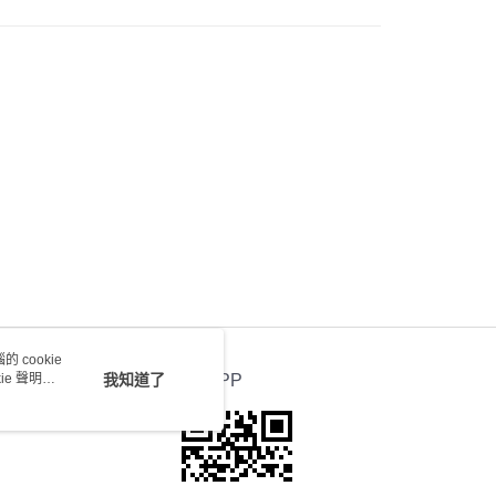
送 - 確認發貨後1-4個工作天送達
運費表
 cookie
e 聲明使
我知道了
官方APP