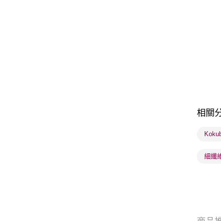
相關
Kok
細纖