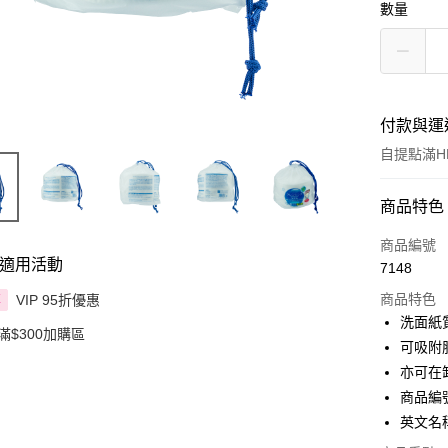
數量
付款與運
自提點滿HK
付款方式
商品特色
信用卡
商品編號
適用活動
7148
Apple Pay
商品特色
VIP 95折優惠
享
AlipayHK
洗面紙
滿$300加購區
可吸附
PayMe
亦可在
WeChat P
商品編號:
英文名稱:
BoC Pay