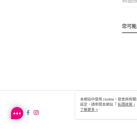
商品
您可能
本網站中使用 cookie，欲查詢有關
設定，請參閱本網站「
私隱政策
」
用 cookie。
了解更多 >