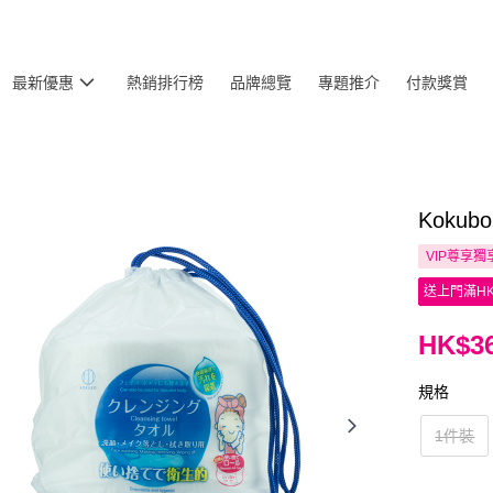
最新優惠
熱銷排行榜
品牌總覽
專題推介
付款獎賞
Koku
VIP尊享
獨
送上門滿HK
HK$36
規格
1件裝