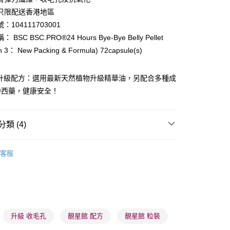
ay
只限配送香港地區
：104111703001
BSC BSC.PRO®24 Hours Bye-Bye Belly Pellet
on 3： New Packing & Formula) 72capsule(s)
·升級配方：選用最新天然植物升級精華油，另配合多種成
 - 確認發貨後1-3個工作天送達
中西藥，健康安全！
5.00，滿HK$300.00或以上免運費
業點 - 確認發貨後1-3個工作天送達
類 (4)
5.00，滿HK$300.00或以上免運費
纖體美肌
纖體塑形
1-3 工作天送達，訂單將隨機分配至SF順豐速運或京東
客服
進行物流配送
5.00，滿HK$300.00或以上免運費
男士護理
男士健康
) 只顯示可選門市。確認發貨後2-5個工作天到店，3天內
👩‍⚕️健康推薦👩‍⚕️
美肌纖體舘
消脂纖體
會取消訂單，並不會安排重寄
升級 收毛孔
靚星館 配方
靚星館 粒裝
0.00，滿HK$100.00或以上免運費