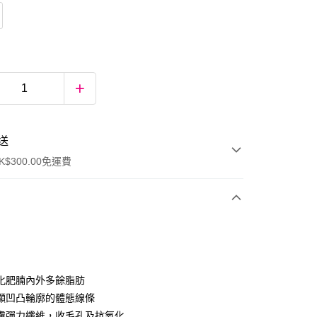
送
$300.00免運費
化肥腩內外多餘脂肪
顯凹凸輪廓的體態線條
膚彈力纖維，收毛孔及抗氧化