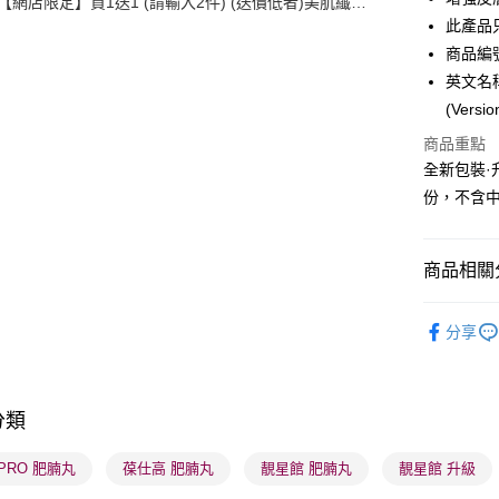
【網店限定】買1送1 (請輸入2件) (送價低者)美肌纖體
WeChat P
館精選產品
此產品
商品編號
BoC Pay
英文名稱： 
(Versi
送貨方式
商品重點
全新包裝
順豐自助櫃
份，不含
每筆HK$6
順豐站及營
商品相關分
每筆HK$6
健康美肌
確認發貨後
分享
物流公司
網店限定
每筆HK$6
男士專區
(香港門市
分類
健康美肌
取。逾期
.PRO 肥腩丸
葆仕高 肥腩丸
靚星館 肥腩丸
靚星館 升級
每筆HK$2