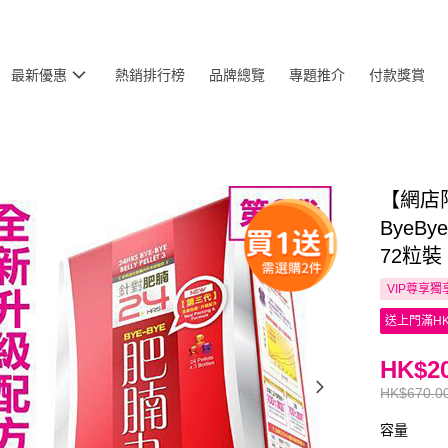
最新優惠
熱銷排行榜
品牌總覽
專題推介
付款獎賞
【網店限
ByeB
72粒裝
VIP尊享
獨
送上門滿HK
HK$20
HK$670.0
容量