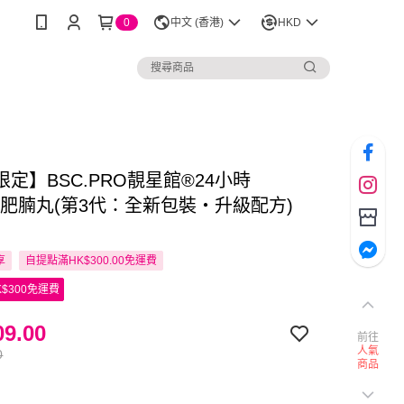
0
中文 (香港)
HKD
定】BSC.PRO靚星館®24小時
ye肥腩丸(第3代：全新包裝‧升級配方)
享
自提點滿HK$300.00免運費
$300免運費
9.00
前往
人氣
0
商品