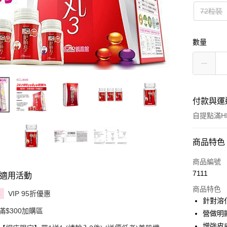
72粒裝
數量
付款與運
自提點滿HK
付款方式
商品特色
信用卡
商品編號
7111
適用活動
Apple Pay
商品特色
VIP 95折優惠
享
AlipayHK
針對溶
滿$300加購區
營做明
PayMe
增強皮