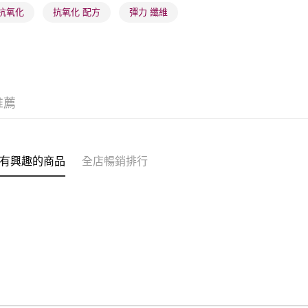
 抗氧化
抗氧化 配方
彈力 纖維
推薦
有興趣的商品
全店暢銷排行