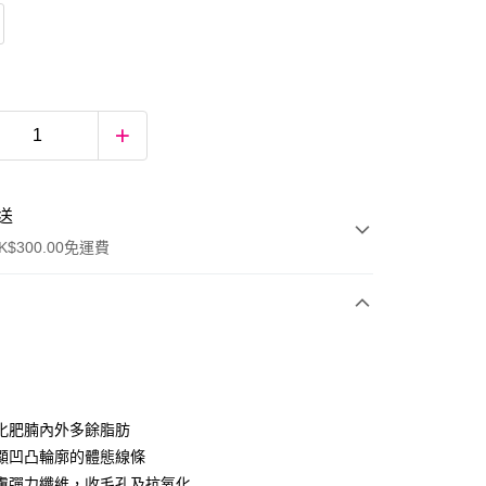
送
$300.00免運費
化肥腩內外多餘脂肪
顯凹凸輪廓的體態線條
膚彈力纖維，收毛孔及抗氧化