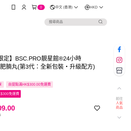
0
中文 (香港)
HKD
定】BSC.PRO靚星館®24小時
ye肥腩丸(第3代：全新包裝‧升級配方)
享
自提點滿HK$300.00免運費
$300免運費
前往
人氣
9.00
商品
0