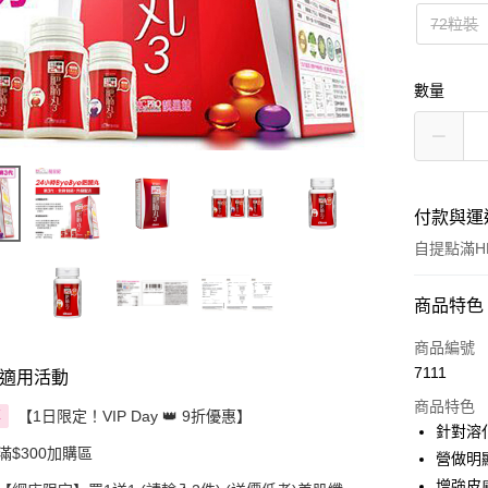
72粒裝
數量
付款與運
自提點滿HK
付款方式
商品特色
信用卡
商品編號
7111
適用活動
Apple Pay
商品特色
【1日限定！VIP Day 👑 9折優惠】
享
AlipayHK
針對溶
滿$300加購區
營做明
PayMe
增強皮