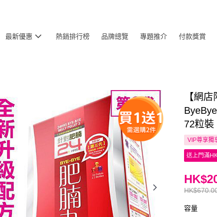
最新優惠
熱銷排行榜
品牌總覽
專題推介
付款獎賞
【網店限
ByeB
72粒裝
VIP尊享
獨
送上門滿HK
HK$20
HK$670.0
容量