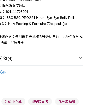
ay
只限配送香港地區
：104111703001
BSC BSC.PRO®24 Hours Bye-Bye Belly Pellet
on 3： New Packing & Formula) 72capsule(s)
·升級配方：選用最新天然植物升級精華油，另配合多種成
 - 確認發貨後1-3個工作天送達
中西藥，健康安全！
5.00，滿HK$300.00或以上免運費
業點 - 確認發貨後1-3個工作天送達
類 (4)
5.00，滿HK$300.00或以上免運費
纖體美肌
纖體塑形
1-3 工作天送達，訂單將隨機分配至SF順豐速運或京東
客服
進行物流配送
5.00，滿HK$300.00或以上免運費
男士護理
男士健康
) 只顯示可選門市。確認發貨後2-5個工作天到店，3天內
👩‍⚕️健康推薦👩‍⚕️
美肌纖體舘
消脂纖體
會取消訂單，並不會安排重寄
升級 收毛孔
靚星館 配方
靚星館 粒裝
0.00，滿HK$100.00或以上免運費