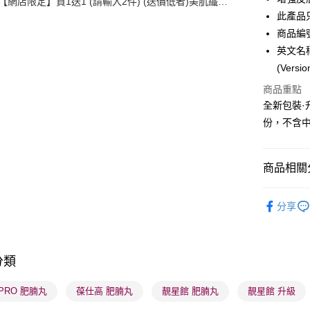
【網店限定】買1送1 (請輸入2件) (送價低者)美肌纖體
WeChat P
館精選產品
此產品
商品編號
BoC Pay
英文名稱： 
(Versi
送貨方式
商品重點
全新包裝
順豐自助櫃
份，不含
每筆HK$6
順豐站及營
商品相關分
每筆HK$6
健康美肌
確認發貨後
分享
物流公司
網店限定
每筆HK$6
男士專區
(香港門市
分類
健康美肌
取。逾期
.PRO 肥腩丸
葆仕高 肥腩丸
靚星館 肥腩丸
靚星館 升級
每筆HK$2