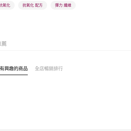
 抗氧化
抗氧化 配方
彈力 纖維
推薦
有興趣的商品
全店暢銷排行