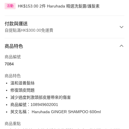
HK$153.00 2件 Haruhada 精選洗髮露/護髮素
活動
付款與運送
自提點滿HK$300.00免運費
付款方式
商品特色
信用卡
商品編號
Apple Pay
7084
AlipayHK
商品特色
PayMe
溫和滋養髮絲
修復頭皮問題
WeChat Pay
減少過度刺激頭部皮層帶來的傷害
BoC Pay
商品編號：108949602001
英文名稱： Haruhada GINGER SHAMPOO 600ml
送貨方式
商品重點
順豐自助櫃 - 確認發貨後1-3個工作天送達