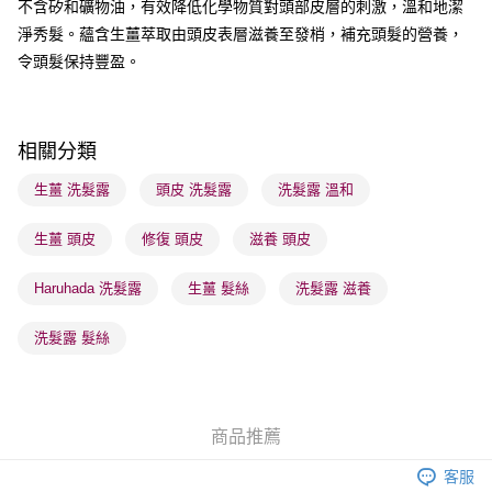
不含矽和礦物油，有效降低化學物質對頭部皮層的刺激，溫和地潔
每筆HK$65.00，滿HK$300.00或以上免運費
淨秀髮。蘊含生薑萃取由頭皮表層滋養至發梢，補充頭髮的營養，
順豐站及營業點 - 確認發貨後1-3個工作天送達
令頭髮保持豐盈。
每筆HK$65.00，滿HK$300.00或以上免運費
確認發貨後1-3 工作天送達，訂單將隨機分配至SF順豐速運或京東
相關分類
物流公司進行物流配送
每筆HK$65.00，滿HK$300.00或以上免運費
生薑 洗髮露
頭皮 洗髮露
洗髮露 溫和
(香港門市) 只顯示可選門市。確認發貨後2-5個工作天到店，3天內
生薑 頭皮
修復 頭皮
滋養 頭皮
取。逾期會取消訂單，並不會安排重寄
每筆HK$20.00，滿HK$100.00或以上免運費
Haruhada 洗髮露
生薑 髮絲
洗髮露 滋養
(澳門門市) 只顯示可選門市。確認發貨後2-5個工作天到店，3天內
洗髮露 髮絲
取。逾期會取消訂單，並不會安排重寄
每筆HK$20.00，滿HK$100.00或以上免運費
澳門地區配送 - 確認發貨後1-4個工作天送達
運費表
商品推薦
客服