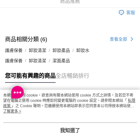
商品推薦
澳門地區配送 - 確認發貨後1-4個工作天送達
運費表
客服
商品相關分類 (6)
查看全部
護膚保養
卸妝清潔
卸妝產品
卸妝水
護膚保養
卸妝清潔
潔面產品
您可能有興趣的商品
全店暢銷排行
本網站中使用 cookie，欲查詢有關本網站使用 cookie 方式之詳情，及若您不希
熱門標籤
望在電腦上使用 cookie 時應如何變更電腦的 cookie 設定，請參閱本網站「
私隱
政策
」之 Cookie 聲明。您繼續使用本網站即表示您同意本公司得按本網站使用
條款之 Cookie 聲明使用 cookie。
了解更多 >
熱銷排行
最新商品
人氣推薦
我知道了