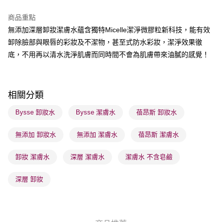
商品重點
送貨方式
無添加深層卸妝潔膚水蘊含獨特Micelle潔淨微膠粒新科技，能有效
順豐自助櫃 - 確認發貨後1-3個工作天送達
卸除臉部與眼唇的彩妝及不潔物，甚至式防水彩妝，潔淨效果徹
每筆HK$65.00，滿HK$300.00或以上免運費
底，不用再以清水洗淨肌膚而同時間不會為肌膚帶來油膩的感覺！
順豐站及營業點 - 確認發貨後1-3個工作天送達
每筆HK$65.00，滿HK$300.00或以上免運費
相關分類
確認發貨後1-3 工作天送達，訂單將隨機分配至SF順豐速運或京東
物流公司進行物流配送
Bysse 卸妝水
Bysse 潔膚水
蓓昂斯 卸妝水
每筆HK$65.00，滿HK$300.00或以上免運費
無添加 卸妝水
無添加 潔膚水
蓓昂斯 潔膚水
(香港門市) 只顯示可選門市。確認發貨後2-5個工作天到店，3天內
取。逾期會取消訂單，並不會安排重寄
卸妝 潔膚水
深層 潔膚水
潔膚水 不含皂鹼
每筆HK$20.00，滿HK$100.00或以上免運費
深層 卸妝
(澳門門市) 只顯示可選門市。確認發貨後2-5個工作天到店，3天內
取。逾期會取消訂單，並不會安排重寄
每筆HK$20.00，滿HK$100.00或以上免運費