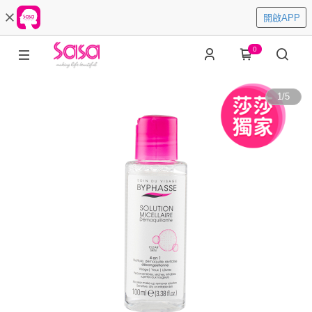
開啟APP
0
1
/
5