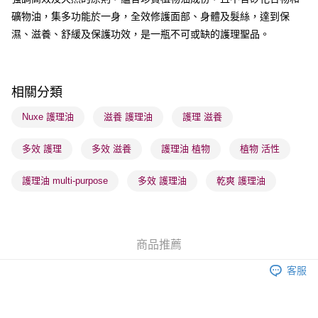
每筆HK$65.00，滿HK$300.00或以上免運費
礦物油，集多功能於一身，全效修護面部、身體及髮絲，達到保
順豐站及營業點 - 確認發貨後1-3個工作天送達
濕、滋養、舒緩及保護功效，是一瓶不可或缺的護理聖品。
每筆HK$65.00，滿HK$300.00或以上免運費
確認發貨後1-3 工作天送達，訂單將隨機分配至SF順豐速運或京東
相關分類
物流公司進行物流配送
每筆HK$65.00，滿HK$300.00或以上免運費
Nuxe 護理油
滋養 護理油
護理 滋養
(香港門市) 只顯示可選門市。確認發貨後2-5個工作天到店，3天內
多效 護理
多效 滋養
護理油 植物
植物 活性
取。逾期會取消訂單，並不會安排重寄
每筆HK$20.00，滿HK$100.00或以上免運費
護理油 multi-purpose
多效 護理油
乾爽 護理油
(澳門門市) 只顯示可選門市。確認發貨後2-5個工作天到店，3天內
取。逾期會取消訂單，並不會安排重寄
每筆HK$20.00，滿HK$100.00或以上免運費
商品推薦
澳門地區配送 - 確認發貨後1-4個工作天送達
運費表
客服