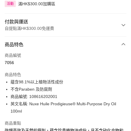
滿HK$300.00加購區
活動
付款與運送
自提點滿HK$300.00免運費
付款方式
商品特色
信用卡
商品編號
Apple Pay
7056
AlipayHK
商品特色
PayMe
蘊含98.1%以上植物活性成份
不含Paraben 及防腐劑
WeChat Pay
商品編號: 108616202001
BoC Pay
英文名稱: Nuxe Huile Prodigieuse® Multi-Purpose Dry Oil
100ml
送貨方式
商品重點
順豐自助櫃 - 確認發貨後1-3個工作天送達
強調高效及天然的原則，蘊含珍貴植物油成份，且不含矽化合物和