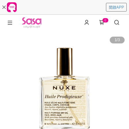
開啟APP
0
1
/
3