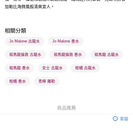
順豐站及營業點 - 確認發貨後1-3個工作天送達
加勒比海微風般清爽宜人。
每筆HK$65.00，滿HK$300.00或以上免運費
確認發貨後1-3 工作天送達，訂單將隨機分配至SF順豐速運或京東
相關分類
物流公司進行物流配送
每筆HK$65.00，滿HK$300.00或以上免運費
Jo Malone 古龍水
Jo Malone 香水
(香港門市) 只顯示可選門市。確認發貨後2-5個工作天到店，3天內
祖馬龍倫敦 古龍水
祖馬龍倫敦 香水
祖馬龍 古龍水
取。逾期會取消訂單，並不會安排重寄
每筆HK$20.00，滿HK$100.00或以上免運費
祖馬龍 香水
女士 古龍水
柑橘 古龍水
(澳門門市) 只顯示可選門市。確認發貨後2-5個工作天到店，3天內
柑橘 香水
青檸 羅勒
取。逾期會取消訂單，並不會安排重寄
每筆HK$20.00，滿HK$100.00或以上免運費
澳門地區配送 - 確認發貨後1-4個工作天送達
運費表
商品推薦
客服