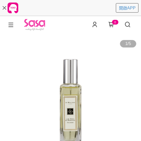
開啟APP
0
1
/
5