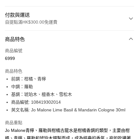
付款與運送
自提點滿HK$300.00免運費
付款方式
商品特色
信用卡
商品編號
Apple Pay
6999
AlipayHK
商品特色
PayMe
前調：柑橘、青檸
中調：羅勒
WeChat Pay
基調：琥珀木、檀香木、雪松木
BoC Pay
商品編號: 108419302014
英文名稱: Jo Malone Lime Basil & Mandarin Cologne 30ml
送貨方式
商品重點
順豐自助櫃 - 確認發貨後1-3個工作天送達
Jo Malone青檸、羅勒與柑橘古龍水是柑橘香調的類型，主要由柑
每筆HK$65.00，滿HK$300.00或以上免運費
橘、青檸、羅勒和琥珀木調製而成，成為經典的香氣，宛如吹拂著