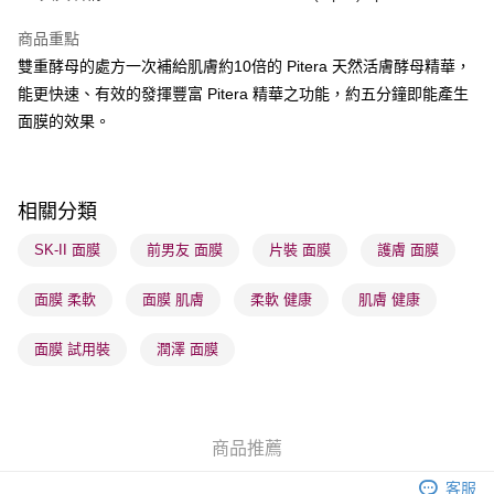
商品重點
送貨方式
雙重酵母的處方一次補給肌膚約10倍的 Pitera 天然活膚酵母精華，
順豐自助櫃 - 確認發貨後1-3個工作天送達
能更快速、有效的發揮豐富 Pitera 精華之功能，約五分鐘即能產生
每筆HK$65.00，滿HK$300.00或以上免運費
面膜的效果。
順豐站及營業點 - 確認發貨後1-3個工作天送達
每筆HK$65.00，滿HK$300.00或以上免運費
相關分類
確認發貨後1-3 工作天送達，訂單將隨機分配至SF順豐速運或京東
物流公司進行物流配送
SK-II 面膜
前男友 面膜
片裝 面膜
護膚 面膜
每筆HK$65.00，滿HK$300.00或以上免運費
面膜 柔軟
面膜 肌膚
柔軟 健康
肌膚 健康
(香港門市) 只顯示可選門市。確認發貨後2-5個工作天到店，3天內
取。逾期會取消訂單，並不會安排重寄
面膜 試用裝
潤澤 面膜
每筆HK$20.00，滿HK$100.00或以上免運費
(澳門門市) 只顯示可選門市。確認發貨後2-5個工作天到店，3天內
取。逾期會取消訂單，並不會安排重寄
商品推薦
每筆HK$20.00，滿HK$100.00或以上免運費
客服