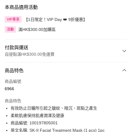
本商品適用活動
【1日限定！VIP Day 👑 9折優惠】
VIP尊享
滿HK$300.00加購區
活動
付款與運送
自提點滿HK$300.00免運費
付款方式
商品特色
信用卡
商品編號
Apple Pay
6966
AlipayHK
商品特色
PayMe
有效防止日曬所引起之皺紋、暗沉、斑點之產生
柔軟肌膚保持肌膚潤澤及健康
WeChat Pay
商品編號: 100197805001
BoC Pay
英文名稱: SK-II Facial Treatment Mask (1 pcs) 1pc