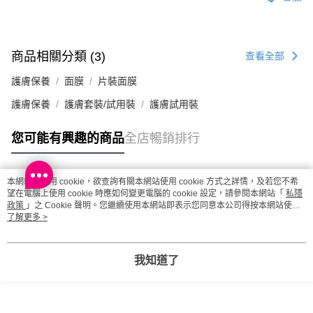
澳門地區配送 - 確認發貨後1-4個工作天送達
運費表
商品相關分類 (3)
查看全部
護膚保養
面膜
片裝面膜
護膚保養
護膚套裝/試用裝
護膚試用裝
您可能有興趣的商品
全店暢銷排行
本網站中使用 cookie，欲查詢有關本網站使用 cookie 方式之詳情，及若您不希
熱門標籤
望在電腦上使用 cookie 時應如何變更電腦的 cookie 設定，請參閱本網站「
私隱
政策
」之 Cookie 聲明。您繼續使用本網站即表示您同意本公司得按本網站使用
條款之 Cookie 聲明使用 cookie。
了解更多 >
熱銷排行
最新商品
人氣推薦
我知道了