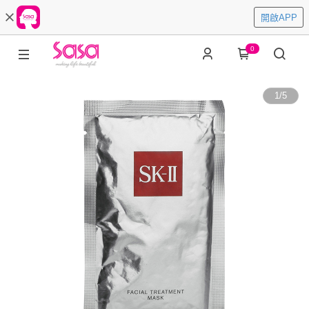
開啟APP
0
1
/
5