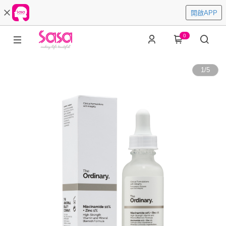
開啟APP
0
1
/
5