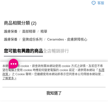
澳門地區配送 - 確認發貨後1-4個工作天送達
運費表
客服
商品相關分類 (2)
護膚保養
面部精華
精華
護膚保養
皇牌成份系列
Ceramides - 皮膚屏障核心
您可能有興趣的商品
全店暢銷排行
本網站中使用 cookie，欲查詢有關本網站使用 cookie 方式之詳情，及若您不希
熱門標籤
望在電腦上使用 cookie 時應如何變更電腦的 cookie 設定，請參閱本網站「
私隱
政策
」之 Cookie 聲明。您繼續使用本網站即表示您同意本公司得按本網站使用
條款之 Cookie 聲明使用 cookie。
了解更多 >
熱銷排行
最新商品
人氣推薦
我知道了