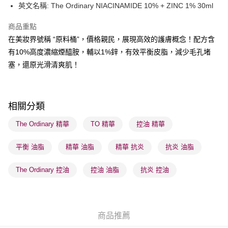
英文名稱: The Ordinary NIACINAMIDE 10% + ZINC 1% 30ml
送貨方式
商品重點
順豐自助櫃 - 確認發貨後1-3個工作天送達
在美妝界號稱 “原料桶”，價格親民，展現高效的護膚概念！配方含
每筆HK$65.00，滿HK$300.00或以上免運費
有10%高度濃縮煙醯胺，輔以1%鋅，有效平衡皮脂，減少毛孔堵
順豐站及營業點 - 確認發貨後1-3個工作天送達
塞，還原光滑清爽肌！
每筆HK$65.00，滿HK$300.00或以上免運費
確認發貨後1-3 工作天送達，訂單將隨機分配至SF順豐速運或京東
相關分類
物流公司進行物流配送
每筆HK$65.00，滿HK$300.00或以上免運費
The Ordinary 精華
TO 精華
控油 精華
(香港門市) 只顯示可選門市。確認發貨後2-5個工作天到店，3天內
平衡 油脂
精華 油脂
精華 抗炎
抗炎 油脂
取。逾期會取消訂單，並不會安排重寄
每筆HK$20.00，滿HK$100.00或以上免運費
The Ordinary 控油
控油 油脂
抗炎 控油
(澳門門市) 只顯示可選門市。確認發貨後2-5個工作天到店，3天內
取。逾期會取消訂單，並不會安排重寄
每筆HK$20.00，滿HK$100.00或以上免運費
商品推薦