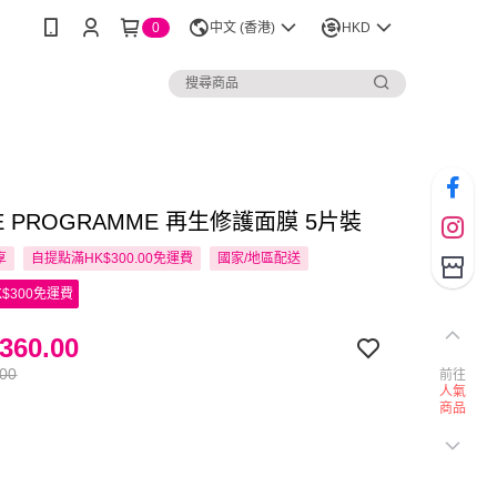
0
中文 (香港)
HKD
SE PROGRAMME 再生修護面膜 5片裝
享
自提點滿HK$300.00免運費
國家/地區配送
$300免運費
360.00
.00
前往
人氣
商品