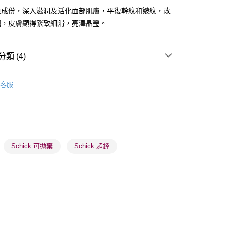
原成份，深入滋潤及活化面部肌膚，平復幹紋和皺紋，改
題，皮膚顯得緊致細滑，亮澤晶瑩。
 - 確認發貨後1-3個工作天送達
類 (4)
5.00，滿HK$300.00或以上免運費
面膜
片裝面膜
業點 - 確認發貨後1-3個工作天送達
客服
品牌✨
瑞士品牌
SUISSE PROGRAMME
5.00，滿HK$300.00或以上免運費
品牌✨
最新上線
1-3 工作天送達，訂單將隨機分配至SF順豐速運或京東
品牌✨
全部產品
進行物流配送
5.00，滿HK$300.00或以上免運費
Schick 可拋棄
Schick 超鋒
) 只顯示可選門市。確認發貨後2-5個工作天到店，3天內
會取消訂單，並不會安排重寄
0.00，滿HK$100.00或以上免運費
) 只顯示可選門市。確認發貨後2-5個工作天到店，3天內
會取消訂單，並不會安排重寄