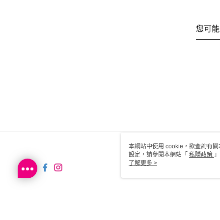
您可能
本網站中使用 cookie，欲查詢有關
設定，請參閱本網站「
私隱政策
」
用 cookie。
了解更多 >