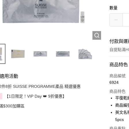
數量
付款與運
自提點滿HK
付款方式
商品特色
信用卡
商品編號
適用活動
6924
Apple Pay
2件8折 SUISSE PROGRAMME產品 精選優惠
商品特色
【1日限定！VIP Day 👑 9折優惠】
AlipayHK
享
平復乾
商品編號
滿$300加購區
PayMe
英文名稱: 
WeChat P
5pcs
BoC Pay
商品重點