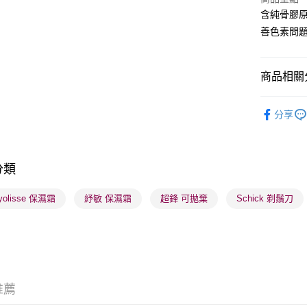
含純骨膠
善色素問
送貨方式
順豐自助櫃
商品相關分
每筆HK$6
護膚保養
順豐站及營
分享
莎莎獨家
每筆HK$6
莎莎獨家
確認發貨後
分類
莎莎獨家
物流公司
每筆HK$6
yolisse 保濕霜
紓敏 保濕霜
超鋒 可拋棄
Schick 剃鬚刀
(香港門市
取。逾期
每筆HK$2
(澳門門市
推薦
取。逾期