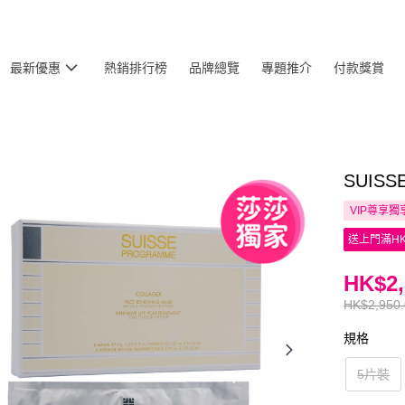
最新優惠
熱銷排行榜
品牌總覽
專題推介
付款獎賞
SUIS
VIP尊享
獨
送上門滿HK
HK$2,
HK$2,950
規格
5片裝