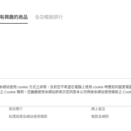
每筆HK$2
澳門地區配
有興趣的商品
全店暢銷排行
本網站使用 cookie 方式之詳情，及若您不希望在電腦上使用 cookie 時應如何變更電腦的
之 Cookie 聲明。您繼續使用本網站即表示您同意本公司得按本網站使用條款之 Cooki
關於我們
客戶服務
品牌故事
購物說明
商店簡介
網上留言
私隱政策及網站使用條款
條款及細則
聯絡我們