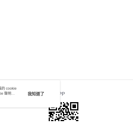
0.00，滿HK$100.00或以上免運費
送 - 確認發貨後1-4個工作天送達
運費表
 cookie
e 聲明使
我知道了
官方APP