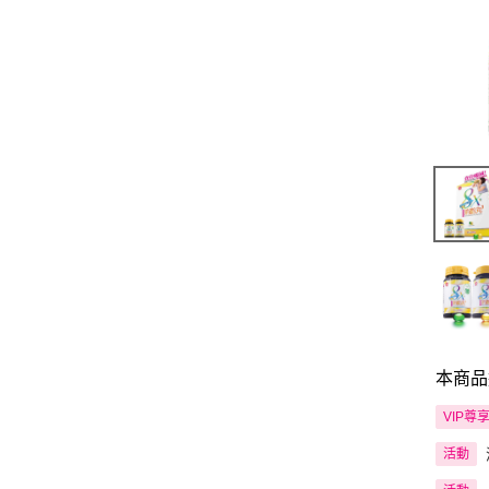
本商品
VIP尊
活動