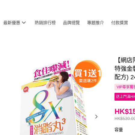
最新優惠
熱銷排行榜
品牌總覽
專題推介
付款獎賞
【網店
特強金
配方) 2
VIP尊享
獨
送上門滿HK
HK$15
HK$530.0
容量