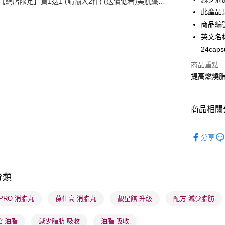
【網店限定】買1送1 (請輸入2件) (送價低者)美肌纖體
WeChat P
館精選產品
此產品
商品編號
BoC Pay
英文名稱： 
24caps
送貨方式
商品重點
提高燃燒
順豐自助櫃
每筆HK$6
商品相關分
順豐站及營
每筆HK$6
健康美肌
分享
確認發貨後
網店限定
物流公司
男士專區
每筆HK$6
分類
健康美肌
(香港門市
本月人氣
.PRO 消脂丸
葆仕高 消脂丸
靚星館 升級
配方 減少脂肪
取。逾期
每筆HK$2
館 油脂
減少脂肪 吸收
油脂 吸收