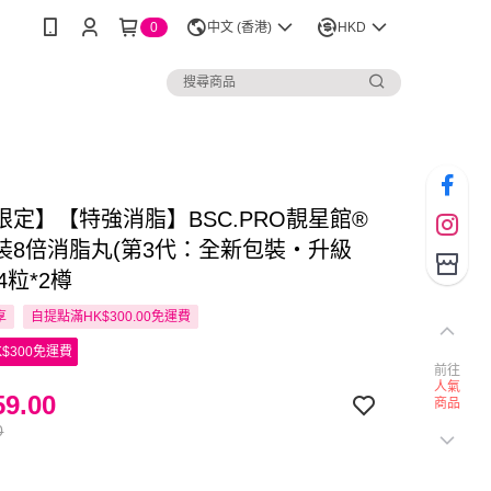
0
中文 (香港)
HKD
限定】【特強消脂】BSC.PRO靚星館®
裝8倍消脂丸(第3代：全新包裝‧升級
4粒*2樽
享
自提點滿HK$300.00免運費
$300免運費
前往
人氣
9.00
商品
0