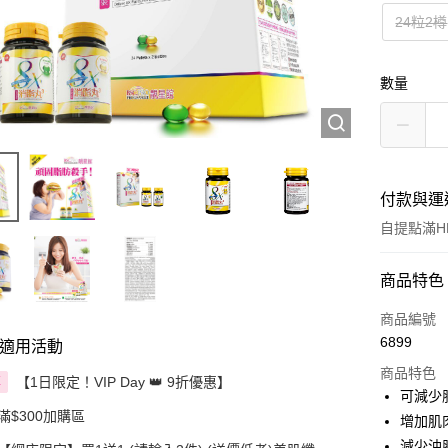
24粒2樽
數量
付款與運
自提點滿HK
付款方式
商品特色
信用卡
商品編號
6899
適用活動
Apple Pay
商品特色
【1日限定！VIP Day 👑 9折優惠】
享
AlipayHK
可減少
滿$300加購區
增加肌
PayMe
減少油