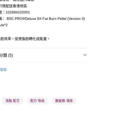
ay
只限配送香港地區
：102684102001
BSC.PRO®Deluxe 8X Fat Burn Pellet (Version 3)
ule*2
脂肪效率，促使脂肪轉化成能量。
 - 確認發貨後1-3個工作天送達
5.00，滿HK$300.00或以上免運費
類 (5)
業點 - 確認發貨後1-3個工作天送達
5.00，滿HK$300.00或以上免運費
纖體美肌
纖體塑形
客服
1-3 工作天送達，訂單將隨機分配至SF順豐速運或京東
進行物流配送
男士護理
男士健康
5.00，滿HK$300.00或以上免運費
👩‍⚕️健康推薦👩‍⚕️
美肌纖體舘
消脂纖體
) 只顯示可選門市。確認發貨後2-5個工作天到店，3天內
推薦
美肌纖體 重煥年輕
消脂 配方
配方 吸收
靚星館 清除
會取消訂單，並不會安排重寄
0.00，滿HK$100.00或以上免運費