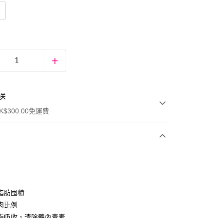
送
$300.00免運費
脂肪囤積
肉比例
脂吸收，清除體內毒素