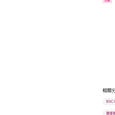
活動
相關
BSC
靚星