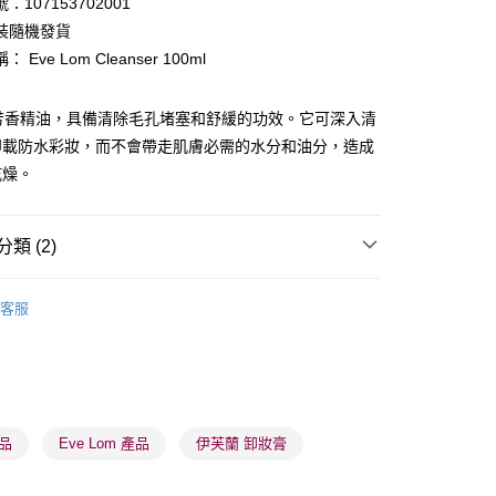
：107153702001
ay
裝隨機發貨
 Eve Lom Cleanser 100ml
種芳香精油，具備清除毛孔堵塞和舒緩的功效。它可深入清
卸載防水彩妝，而不會帶走肌膚必需的水分和油分，造成
乾燥。
 - 確認發貨後1-3個工作天送達
5.00，滿HK$300.00或以上免運費
類 (2)
業點 - 確認發貨後1-3個工作天送達
5.00，滿HK$300.00或以上免運費
卸妝清潔
卸妝產品
卸妝膏/乳
客服
1-3 工作天送達，訂單將隨機分配至SF順豐速運或京東
卸妝用品
面部卸妝
進行物流配送
5.00，滿HK$300.00或以上免運費
) 只顯示可選門市。確認發貨後2-5個工作天到店，3天內
用品
Eve Lom 產品
伊芙蘭 卸妝膏
會取消訂單，並不會安排重寄
0.00，滿HK$100.00或以上免運費