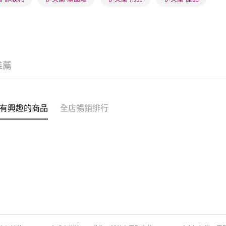
(澳門門市
取。逾期
每筆HK$2
澳門地區配
推薦
有興趣的商品
全店暢銷排行