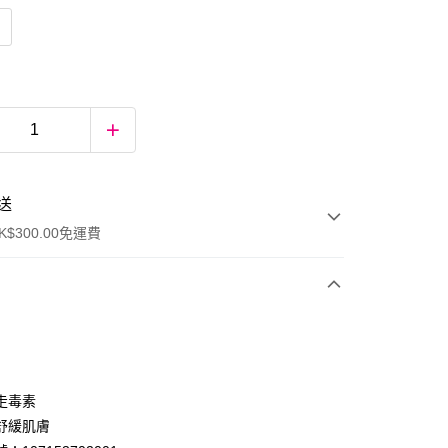
送
$300.00免運費
走毒素
舒緩肌膚