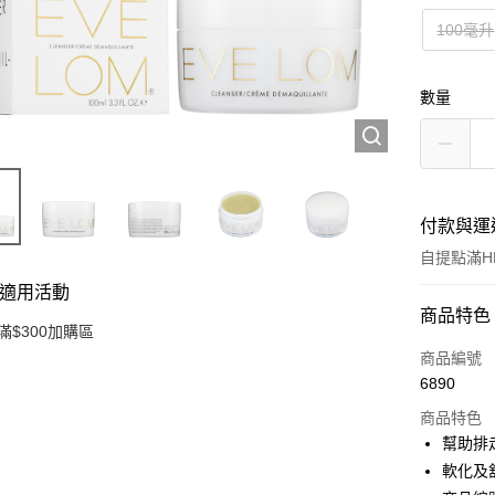
100毫升
數量
付款與運
自提點滿HK
適用活動
付款方式
商品特色
滿$300加購區
信用卡
商品編號
6890
Apple Pay
商品特色
AlipayHK
幫助排
軟化及
PayMe