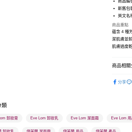
商品編號
WeChat P
新舊包
英文名稱：
BoC Pay
商品重點
蘊含 4 
送貨方式
潔肌膚並
肌膚過度
順豐自助櫃
每筆HK$6
商品相關分
順豐站及營
每筆HK$6
護膚保養
分享
確認發貨後
潮流彩妝
物流公司
每筆HK$6
分類
(香港門市
 Lom 卸妝膏
Eve Lom 卸妝乳
Eve Lom 潔面霜
Eve Lom 
取。逾期
每筆HK$2
蘭 卸妝乳
伊芙蘭 潔面霜
伊芙蘭 用品
伊芙蘭 產品