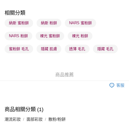
每筆HK$65.00，滿HK$300.00或以上免運費
相關分類
確認發貨後1-3 工作天送達，訂單將隨機分配至SF順豐速運或京東
物流公司進行物流配送
納斯 蜜粉餅
納斯 粉餅
NARS 蜜粉餅
每筆HK$65.00，滿HK$300.00或以上免運費
NARS 粉餅
裸光 蜜粉餅
裸光 粉餅
(香港門市) 只顯示可選門市。確認發貨後2-5個工作天到店，3天內
取。逾期會取消訂單，並不會安排重寄
蜜粉餅 毛孔
隱藏 肌膚
透薄 毛孔
隱藏 毛孔
每筆HK$20.00，滿HK$100.00或以上免運費
(澳門門市) 只顯示可選門市。確認發貨後2-5個工作天到店，3天內
取。逾期會取消訂單，並不會安排重寄
商品推薦
每筆HK$20.00，滿HK$100.00或以上免運費
客服
澳門地區配送 - 確認發貨後1-4個工作天送達
運費表
商品相關分類 (1)
潮流彩妝
面部彩妝
散粉/粉餅