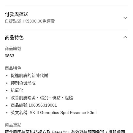
付款與運送
自提點滿HK$300.00免運費
付款方式
商品特色
信用卡
商品編號
Apple Pay
6863
AlipayHK
商品特色
PayMe
促進肌膚的新陳代謝
抑制色斑形成
WeChat Pay
抗氧化
BoC Pay
改善肌膚暗黃、暗沉、斑點、粗糙
商品編號:108056019001
送貨方式
英文名稱: SK-II Genoptics Spot Essence 50ml
順豐自助櫃 - 確認發貨後1-3個工作天送達
商品重點
每筆HK$65.00，滿HK$300.00或以上免運費
蘊含肌因抗斑科技複方及 Pitera™，有效對抗頑固色斑，讓肌膚回