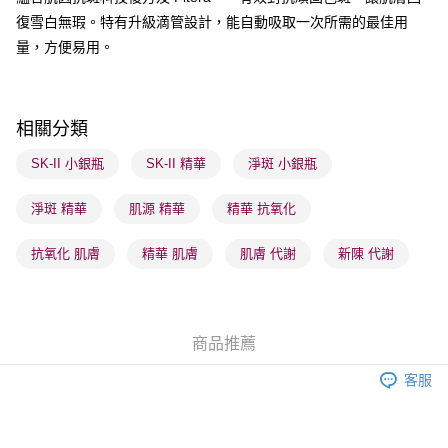
順豐站及營業點 - 確認發貨後1-3個工作天送達
復雪白無瑕。特有升級滴管設計，能自動吸取一次所需的最佳用
量，方便易用。
每筆HK$65.00，滿HK$300.00或以上免運費
確認發貨後1-3 工作天送達，訂單將隨機分配至SF順豐速運或京東
物流公司進行物流配送
相關分類
每筆HK$65.00，滿HK$300.00或以上免運費
SK-II 小銀瓶
SK-II 精華
淨斑 小銀瓶
(香港門市) 只顯示可選門市。確認發貨後2-5個工作天到店，3天內
取。逾期會取消訂單，並不會安排重寄
淨斑 精華
肌源 精華
精華 抗氧化
每筆HK$20.00，滿HK$100.00或以上免運費
抗氧化 肌膚
精華 肌膚
肌膚 代謝
新陳 代謝
(澳門門市) 只顯示可選門市。確認發貨後2-5個工作天到店，3天內
取。逾期會取消訂單，並不會安排重寄
每筆HK$20.00，滿HK$100.00或以上免運費
商品推薦
澳門地區配送 - 確認發貨後1-4個工作天送達
運費表
客服