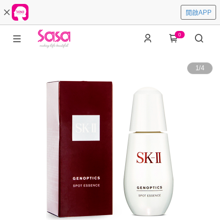
開啟APP
0
1
/
4