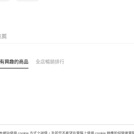
取。逾期
每筆HK$2
澳門地區配
推薦
有興趣的商品
全店暢銷排行
本網站使用 cookie 方式之詳情，及若您不希望在電腦上使用 cookie 時應如何變更電腦的