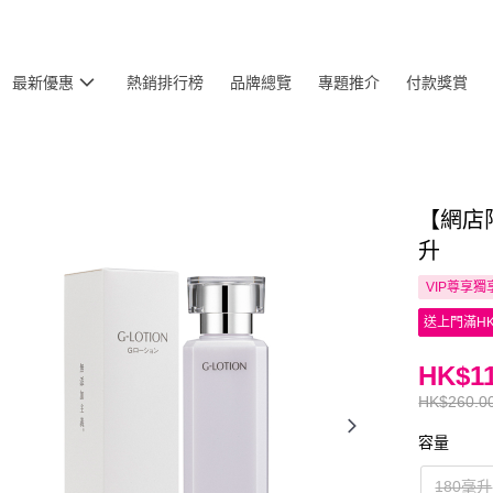
最新優惠
熱銷排行榜
品牌總覽
專題推介
付款獎賞
【網店限
升
VIP尊享
獨
送上門滿HK
HK$11
HK$260.0
容量
180毫升