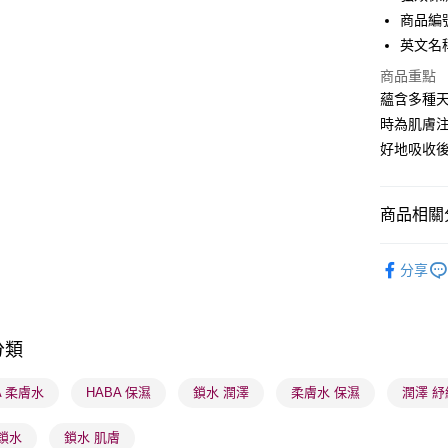
商品編號
BoC Pay
英文名稱：
商品重點
送貨方式
蘊含多種
時為肌膚
順豐自助櫃
好地吸收
每筆HK$6
順豐站及營
商品相關分
每筆HK$6
護膚保養
確認發貨後
分享
物流公司
網店限定
每筆HK$6
本月人氣
(香港門市
分類
取。逾期
A 柔膚水
HABA 保濕
鎖水 潤澤
柔膚水 保濕
潤澤 紓
每筆HK$2
(澳門門市
鎖水
鎖水 肌膚