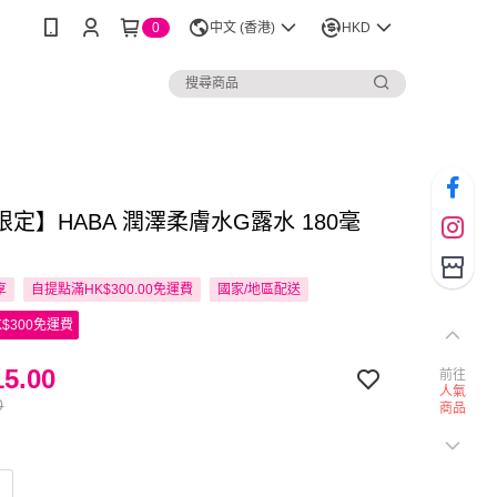
0
中文 (香港)
HKD
定】HABA 潤澤柔膚水G露水 180毫
享
自提點滿HK$300.00免運費
國家/地區配送
$300免運費
5.00
前往
人氣
0
商品