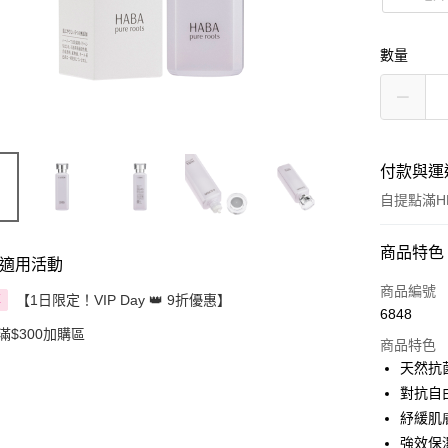
數量
付款與運
自提點滿HK
付款方式
商品特色
適用活動
信用卡
商品編號
【1日限定！VIP Day 👑 9折優惠】
享
6848
Apple Pay
滿$300加購區
商品特色
AlipayHK
天然抗
對抗自
PayMe
紓緩肌
WeChat P
強效保