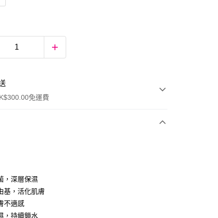
送
$300.00免運費
菌，深層保濕
由基，活化肌膚
膚不適感
ay
濕，持續鎖水