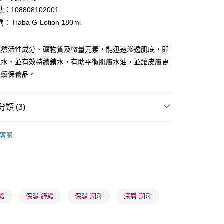
：108808102001
 Haba G-Lotion 180ml
天然活性成分、礦物質及微量元素，能迅速滲透肌底，即
注水、並有效持續鎖水，有助平衡肌膚水油，並讓皮膚更
 - 確認發貨後1-3個工作天送達
後續保養品。
5.00，滿HK$300.00或以上免運費
業點 - 確認發貨後1-3個工作天送達
類 (3)
5.00，滿HK$300.00或以上免運費
爽膚/噴霧
爽膚水
1-3 工作天送達，訂單將隨機分配至SF順豐速運或京東
客服
進行物流配送
5.00，滿HK$300.00或以上免運費
推薦
護膚保養 亮澤美肌
) 只顯示可選門市。確認發貨後2-5個工作天到店，3天內
會取消訂單，並不會安排重寄
緩
保濕 紓緩
保濕 潤澤
深層 潤澤
0.00，滿HK$100.00或以上免運費
) 只顯示可選門市。確認發貨後2-5個工作天到店，3天內