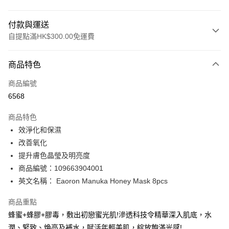
付款與運送
自提點滿HK$300.00免運費
付款方式
商品特色
信用卡
商品編號
Apple Pay
6568
AlipayHK
商品特色
PayMe
效淨化和保濕
改善氧化
WeChat Pay
提升膚色晶瑩及明亮度
BoC Pay
商品編號：109663904001
英文名稱： Eaoron Manuka Honey Mask 8pcs
送貨方式
商品重點
順豐自助櫃 - 確認發貨後1-3個工作天送達
蜂蜜+蜂膠+膠毒，敷出初戀蜜光肌!滲透科技令精華深入肌底，水
每筆HK$65.00，滿HK$300.00或以上免運費
潤、緊致、煥亮及補水，賦活年輕美肌，綻放飽滿光感!