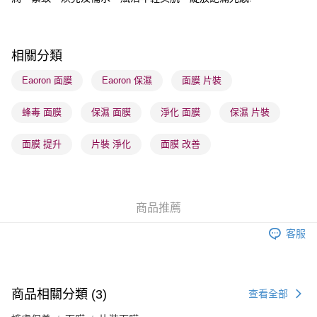
順豐站及營業點 - 確認發貨後1-3個工作天送達
每筆HK$65.00，滿HK$300.00或以上免運費
相關分類
確認發貨後1-3 工作天送達，訂單將隨機分配至SF順豐速運或京東
物流公司進行物流配送
Eaoron 面膜
Eaoron 保濕
面膜 片裝
每筆HK$65.00，滿HK$300.00或以上免運費
蜂毒 面膜
保濕 面膜
淨化 面膜
保濕 片裝
(香港門市) 只顯示可選門市。確認發貨後2-5個工作天到店，3天內
取。逾期會取消訂單，並不會安排重寄
面膜 提升
片裝 淨化
面膜 改善
每筆HK$20.00，滿HK$100.00或以上免運費
(澳門門市) 只顯示可選門市。確認發貨後2-5個工作天到店，3天內
取。逾期會取消訂單，並不會安排重寄
商品推薦
每筆HK$20.00，滿HK$100.00或以上免運費
客服
澳門地區配送 - 確認發貨後1-4個工作天送達
運費表
商品相關分類 (3)
查看全部