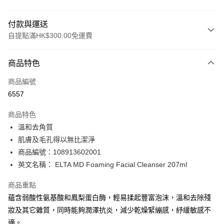
付款與運送
自提點滿HK$300.00免運費
付款方式
商品特色
信用卡
商品編號
Apple Pay
6557
AlipayHK
商品特色
PayMe
溫和去角質
肌膚及毛孔得以無比潔淨
WeChat Pay
商品編號：108913602001
BoC Pay
英文名稱： ELTA MD Foaming Facial Cleanser 207ml
商品重點
送貨方式
蘊含弱酸性氨基酸和鳳梨蛋白酶，輕易揉起豐富泡沫，溫和去除殘
順豐自助櫃 - 確認發貨後1-3個工作天送達
妝及其它雜質，同時能夠潤澤抗炎，減少乾燥緊繃感，紓緩敏感不
每筆HK$65.00，滿HK$300.00或以上免運費
適。