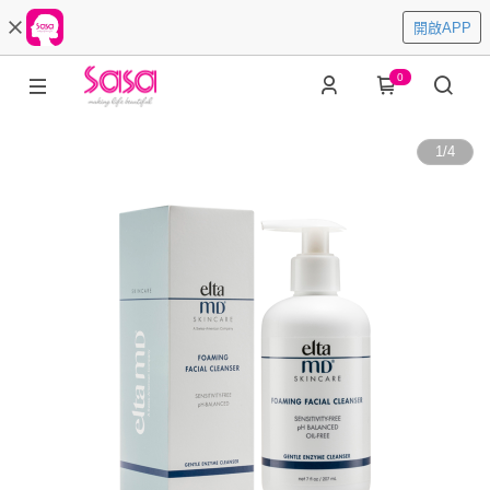
開啟APP
0
1
/
4