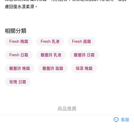
順豐站及營業點 - 確認發貨後1-3個工作天送達
膚回復水漾柔滑。
每筆HK$65.00，滿HK$300.00或以上免運費
確認發貨後1-3 工作天送達，訂單將隨機分配至SF順豐速運或京東
相關分類
物流公司進行物流配送
每筆HK$65.00，滿HK$300.00或以上免運費
Fresh 晚霜
Fresh 乳液
Fresh 面霜
(香港門市) 只顯示可選門市。確認發貨後2-5個工作天到店，3天內
Fresh 日霜
馥蕾詩 乳液
馥蕾詩 日霜
取。逾期會取消訂單，並不會安排重寄
每筆HK$20.00，滿HK$100.00或以上免運費
馥蕾詩 晚霜
馥蕾詩 面霜
保濕 晚霜
(澳門門市) 只顯示可選門市。確認發貨後2-5個工作天到店，3天內
玫瑰 日霜
取。逾期會取消訂單，並不會安排重寄
每筆HK$20.00，滿HK$100.00或以上免運費
澳門地區配送 - 確認發貨後1-4個工作天送達
運費表
商品推薦
客服