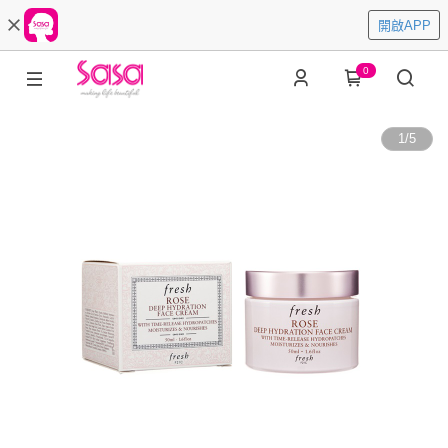
開啟APP
0
1
/
5