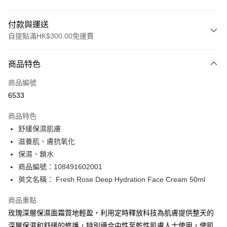
付款與運送
自提點滿HK$300.00免運費
付款方式
商品特色
信用卡
商品編號
Apple Pay
6533
AlipayHK
商品特色
PayMe
舒緩保濕肌膚
滋養肌、膚抗氧化
WeChat Pay
保濕、鎖水
BoC Pay
商品編號：108491602001
英文名稱： Fresh Rose Deep Hydration Face Cream 50ml
送貨方式
商品重點
順豐自助櫃 - 確認發貨後1-3個工作天送達
玫瑰深層保濕面霜質地輕盈，利用定時釋放科技為肌膚提供整天的
每筆HK$65.00，滿HK$300.00或以上免運費
深層保濕和舒緩的修護，特別適合中性至乾性肌膚人士使用，使肌