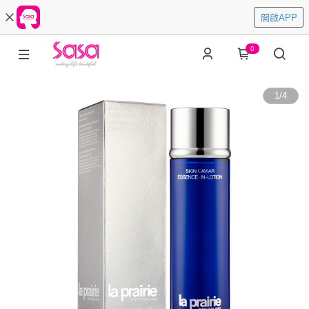
開啟APP
0
1
/
4