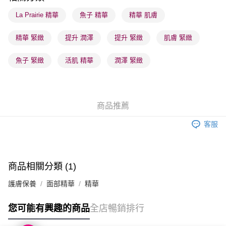
每筆HK$65.00，滿HK$300.00或以上免運費
La Prairie 精華
魚子 精華
精華 肌膚
確認發貨後1-3 工作天送達，訂單將隨機分配至SF順豐速運或京東
精華 緊緻
提升 潤澤
提升 緊緻
肌膚 緊緻
物流公司進行物流配送
每筆HK$65.00，滿HK$300.00或以上免運費
魚子 緊緻
活肌 精華
潤澤 緊緻
(香港門市) 只顯示可選門市。確認發貨後2-5個工作天到店，3天內
取。逾期會取消訂單，並不會安排重寄
每筆HK$20.00，滿HK$100.00或以上免運費
商品推薦
客服
商品相關分類 (1)
護膚保養
面部精華
精華
您可能有興趣的商品
全店暢銷排行