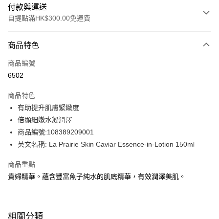
付款與運送
自提點滿HK$300.00免運費
付款方式
商品特色
信用卡
商品編號
Apple Pay
6502
AlipayHK
商品特色
PayMe
有助提升肌膚緊緻度
倍顯細嫩水凝潤澤
WeChat Pay
商品編號:108389209001
BoC Pay
英文名稱: La Prairie Skin Caviar Essence-in-Lotion 150ml
商品重點
送貨方式
貴婦精華。蘊含豐富魚子純水的肌底精華，有效潤澤美肌。
順豐自助櫃 - 確認發貨後1-3個工作天送達
每筆HK$65.00，滿HK$300.00或以上免運費
順豐站及營業點 - 確認發貨後1-3個工作天送達
相關分類