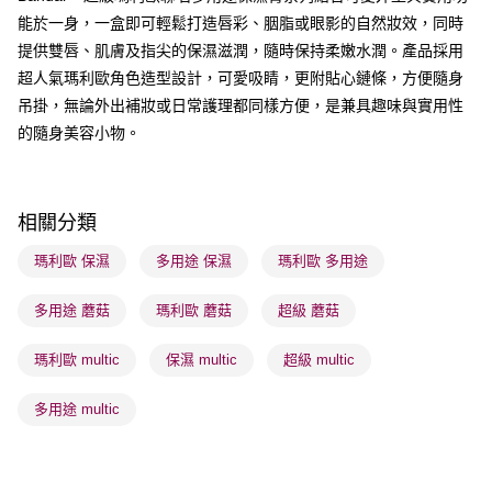
能於一身，一盒即可輕鬆打造唇彩、胭脂或眼影的自然妝效，同時
送貨方式
提供雙唇、肌膚及指尖的保濕滋潤，隨時保持柔嫩水潤。產品採用
順豐自助櫃 - 確認發貨後1-3個工作天送達
超人氣瑪利歐角色造型設計，可愛吸睛，更附貼心鏈條，方便隨身
每筆HK$65.00，滿HK$300.00或以上免運費
吊掛，無論外出補妝或日常護理都同樣方便，是兼具趣味與實用性
順豐站及營業點 - 確認發貨後1-3個工作天送達
的隨身美容小物。
每筆HK$65.00，滿HK$300.00或以上免運費
確認發貨後1-3 工作天送達，訂單將隨機分配至SF順豐速運或京東
相關分類
物流公司進行物流配送
每筆HK$65.00，滿HK$300.00或以上免運費
瑪利歐 保濕
多用途 保濕
瑪利歐 多用途
(香港門市) 只顯示可選門市。確認發貨後2-5個工作天到店，3天內
多用途 蘑菇
瑪利歐 蘑菇
超級 蘑菇
取。逾期會取消訂單，並不會安排重寄
每筆HK$20.00，滿HK$100.00或以上免運費
瑪利歐 multic
保濕 multic
超級 multic
(澳門門市) 只顯示可選門市。確認發貨後2-5個工作天到店，3天內
多用途 multic
取。逾期會取消訂單，並不會安排重寄
每筆HK$20.00，滿HK$100.00或以上免運費