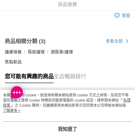
澳門地區配送 - 確認發貨後1-4個工作天送達
運費表
商品推薦
客服
商品相關分類 (3)
查看全部
護膚保養
唇部護理
潤唇膏/護理
焦點新品
您可能有興趣的商品
全店暢銷排行
本網站中使用 cookie，欲查詢有關本網站使用 cookie 方式之詳情，及若您不希
熱門標籤
望在電腦上使用 cookie 時應如何變更電腦的 cookie 設定，請參閱本網站「
私隱
政策
」之 Cookie 聲明。您繼續使用本網站即表示您同意本公司得按本網站使用
條款之 Cookie 聲明使用 cookie。
了解更多 >
熱銷排行
最新商品
人氣推薦
我知道了