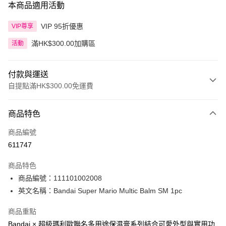
本商品適用活動
VIP 95折優惠
VIP尊享
滿HK$300.00加購區
活動
付款與運送
自提點滿HK$300.00免運費
付款方式
商品特色
信用卡
商品編號
Apple Pay
611747
AlipayHK
商品特色
PayMe
商品編號：111101002008
英文名稱：Bandai Super Mario Multic Balm SM 1pc
WeChat Pay
商品重點
BoC Pay
Bandai × 超級瑪利歐聯名多用途保濕膏系列結合可愛外型與實用功