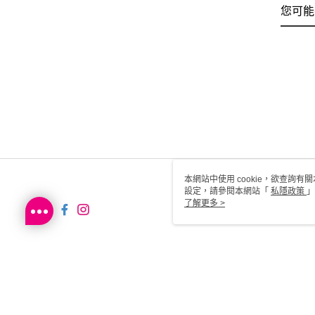
您可能
本網站中使用 cookie，欲查詢有關
設定，請參閱本網站「
私隱政策
」
用 cookie。
了解更多 >