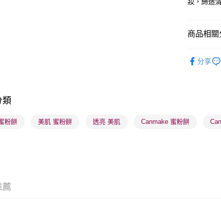
妝，締造
送貨方式
商品相關分
順豐自助櫃
潮流彩妝
每筆HK$6
分享
焦點新品
順豐站及營
每筆HK$6
分類
確認發貨後
物流公司
 蜜粉餅
美肌 蜜粉餅
透亮 美肌
Canmake 蜜粉餅
Ca
每筆HK$6
(香港門市
取。逾期
每筆HK$2
推薦
(澳門門市
取。逾期
每筆HK$2