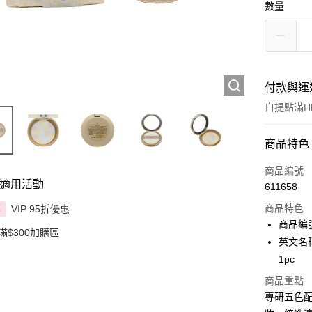
數量
付款與運
自提點滿HK
付款方式
商品特色
信用卡
商品編號
適用活動
611658
Apple Pay
商品特色
VIP 95折優惠
享
AlipayHK
商品編號 
滿$300加購區
英文名稱 :
PayMe
1pc
WeChat P
商品重點
專研五色
BoC Pay