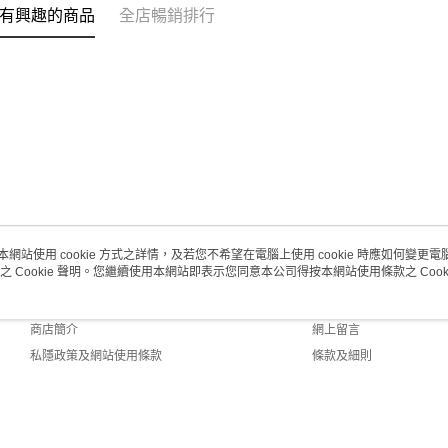
有興趣的商品
全店暢銷排行
澳門地區配
本網站使用 cookie 方式之詳情，及若您不希望在電腦上使用 cookie 時應如何變更電腦的
之 Cookie 聲明。您繼續使用本網站即表示您同意本公司得按本網站使用條款之 Cooki
關於我們
客戶服務
品牌故事
購物說明
商店簡介
網上留言
私隱政策及網站使用條款
條款及細則
聯絡我們