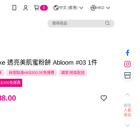
0
中文 (香港)
HKD
ke 透亮美肌蜜粉餅 Abloom #03 1件
享
自提點滿HK$300.00免運費
國家/地區配送
$300免運費
8.00
前往
人氣
商品