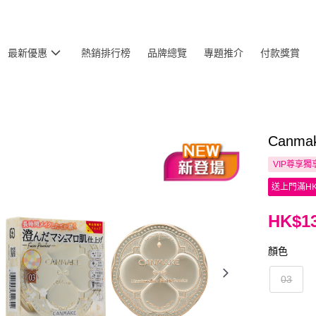
最新優惠
熱銷排行榜
品牌總覽
專題推介
付款獎賞
Canma
VIP尊享
獨
送上門滿HK
HK$13
顏色
03