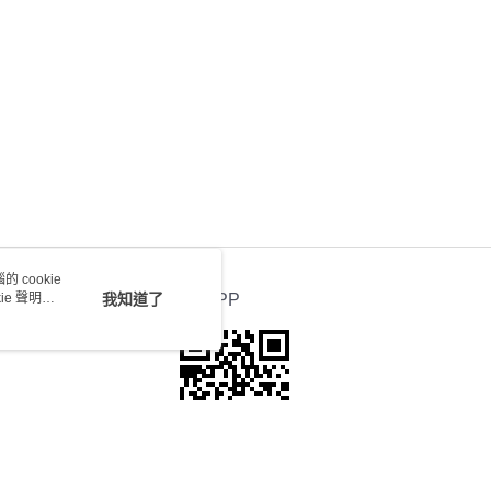
送 - 確認發貨後1-4個工作天送達
運費表
 cookie
e 聲明使
我知道了
官方APP