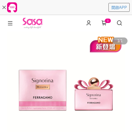
開啟APP
0
1
/
1