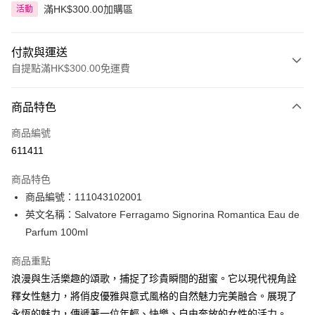
滿HK$300.00加購區
活動
付款與運送
自提點滿HK$300.00免運費
付款方式
商品特色
信用卡
商品編號
Apple Pay
611411
AlipayHK
商品特色
PayMe
商品編號：111043102001
英文名稱：Salvatore Ferragamo Signorina Romantica Eau de
WeChat Pay
Parfum 100ml
BoC Pay
商品重點
浪漫與生活樂趣的頌歌，捕捉了珍貴瞬間的甜蜜。它以現代視角詮
送貨方式
釋女性魅力，將俏皮優雅與意式風格的自然魅力完美融合。展現了
順豐自助櫃 - 確認發貨後1-3個工作天送達
永恆的魅力，傳遞著一位年輕、快樂、自由奔放的女性的活力。